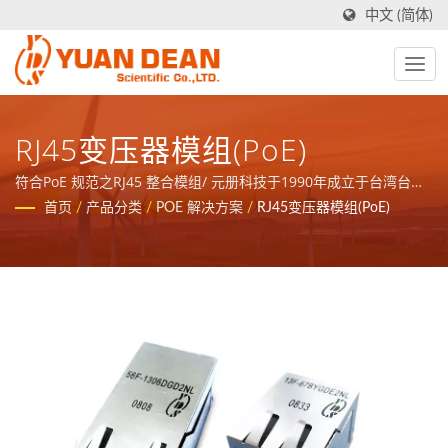
中文 (简体)
RJ45变压器模组(PoE)
符合PoE 规范之RJ45 整合模组/ 元册科技于1990年成立于台湾台
南，工厂禾茂电子则在1995年成立于中国厦门，我们是业界领先的
首页
/
产品分类
/
POE 解决方案
/
RJ45变压器模组(PoE)
电源与磁性元件制造商并且拥有ISO 9001、ISO 14001和IATF16949
认证。