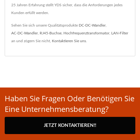
25 Jahren Erfahrung stellt YDS sicher, dass die Anforderungen jedes
Kunden erfüllt werden.
Sehen Sie sich unsere Qualitätsprodukte
DC-DC-Wandler
,
AC-DC-Wandler
,
RJ45-Buchse
,
Hochfrequenztransformator
,
LAN-Filter
an und zögern Sie nicht,
Kontaktieren Sie uns
.
Haben Sie Fragen Oder Benötigen Sie
Eine Unternehmensberatung?
JETZT KONTAKTIEREN!!