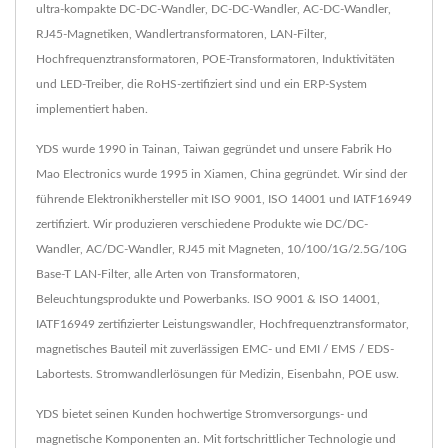
ultra-kompakte DC-DC-Wandler, DC-DC-Wandler, AC-DC-Wandler,
RJ45-Magnetiken, Wandlertransformatoren, LAN-Filter,
Hochfrequenztransformatoren, POE-Transformatoren, Induktivitäten
und LED-Treiber, die RoHS-zertifiziert sind und ein ERP-System
implementiert haben.
YDS wurde 1990 in Tainan, Taiwan gegründet und unsere Fabrik Ho
Mao Electronics wurde 1995 in Xiamen, China gegründet. Wir sind der
führende Elektronikhersteller mit ISO 9001, ISO 14001 und IATF16949
zertifiziert. Wir produzieren verschiedene Produkte wie DC/DC-
Wandler, AC/DC-Wandler, RJ45 mit Magneten, 10/100/1G/2.5G/10G
Base-T LAN-Filter, alle Arten von Transformatoren,
Beleuchtungsprodukte und Powerbanks. ISO 9001 & ISO 14001,
IATF16949 zertifizierter Leistungswandler, Hochfrequenztransformator,
magnetisches Bauteil mit zuverlässigen EMC- und EMI / EMS / EDS-
Labortests. Stromwandlerlösungen für Medizin, Eisenbahn, POE usw.
YDS bietet seinen Kunden hochwertige Stromversorgungs- und
magnetische Komponenten an. Mit fortschrittlicher Technologie und