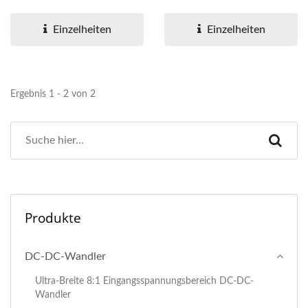
kompakte Größe von nur
von nur 24,3 x 14,3 x 9,8
24,3...
mm und einem...
Einzelheiten
Einzelheiten
Ergebnis 1 - 2 von 2
Produkte
DC-DC-Wandler
Ultra-Breite 8:1 Eingangsspannungsbereich DC-DC-
Wandler