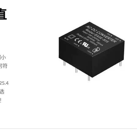
直
超小
可符
5.4
选
使
20瓦4:1电源转换器
75瓦半砖电源转换