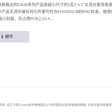
新推出的GA5E系列产品是超小尺寸的5瓦1”x 1”交流对直流电
产品无须外接任何元件便可符合EN55032-B的EMC标准。使用DI
超小封装，仅占用PCB上25.4...
细节
立于西元1990年并拥有超过25年的直流对直流电源转换器, 交流对直流电源转换器, R
.