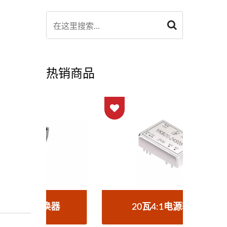
热销商品
器
20瓦4:1电源转换器