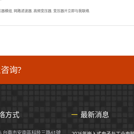
变压器模组
,
网路滤波器
,
高频变压器
,
变压器
并
立即与我联络
.
咨询?
络方式
最新消息
55 台南市安南區科技三路61號
2026年嵌入式电子与工业电