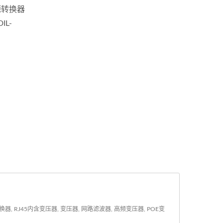
源转换器
L-
J45内含变压器, 变压器, 网路滤波器, 高频变压器, POE变