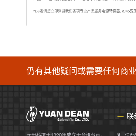
YDS邀请您立即浏览我们各项专业产品服务
电源转换器
,
RJ45
仍有其他疑问或需要任何商业
联
709
元册科技于1990年成立于台湾台南，