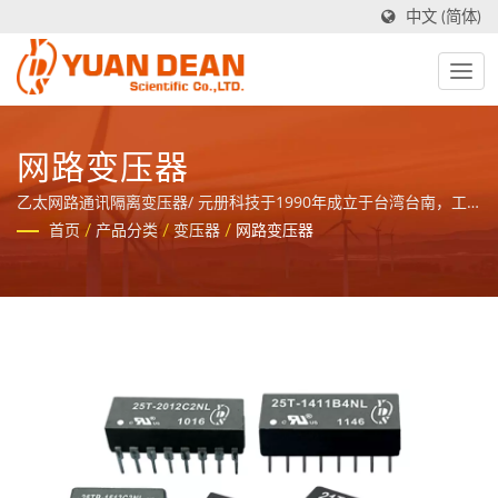
中文 (简体)
网路变压器
乙太网路通讯隔离变压器/ 元册科技于1990年成立于台湾台南，工
厂禾茂电子则在1995年成立于中国厦门，我们是业界领先的电源与
首页
/
产品分类
/
变压器
/
网路变压器
磁性元件制造商并且拥有ISO 9001、ISO 14001和IATF16949 认
证。