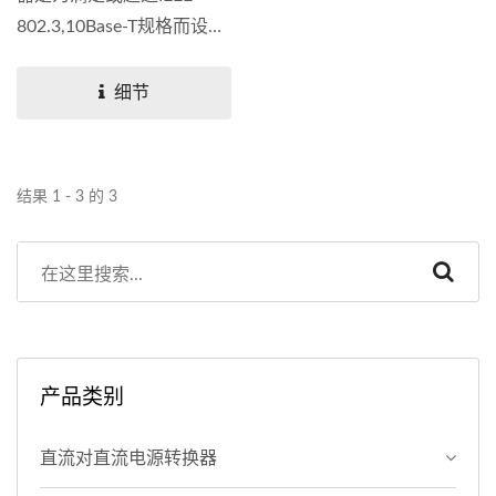
802.3,10Base-T规格而设
计，提供共模扼流圈，用于
EMI抑制，表面贴装、IC等
细节
级、转注成型包装可承受
235°C峰值温度分布。此产
品已通过UL...
结果 1 - 3 的 3
产品类别
直流对直流电源转换器