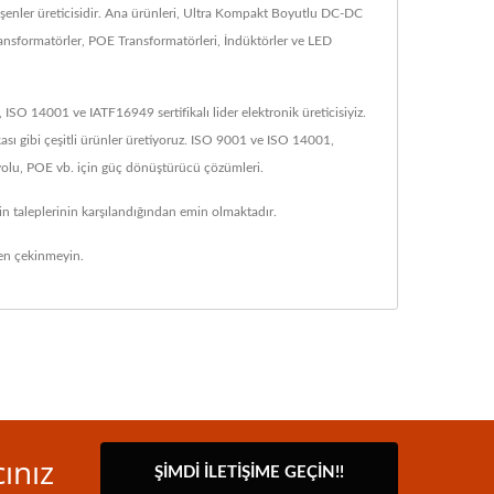
enler üreticisidir. Ana ürünleri, Ultra Kompakt Boyutlu DC-DC
nsformatörler, POE Transformatörleri, İndüktörler ve LED
O 14001 ve IATF16949 sertifikalı lider elektronik üreticisiyiz.
ı gibi çeşitli ürünler üretiyoruz. ISO 9001 ve ISO 14001,
ryolu, POE vb. için güç dönüştürücü çözümleri.
in taleplerinin karşılandığından emin olmaktadır.
n çekinmeyin.
ınız
ŞIMDI İLETIŞIME GEÇIN!!