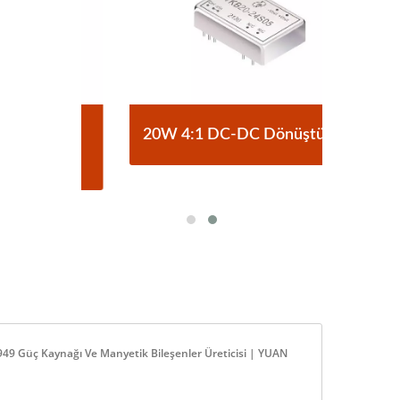
C
20W 4:1 DC-DC Dönüştürücü
 Güç Kaynağı Ve Manyetik Bileşenler Üreticisi | YUAN