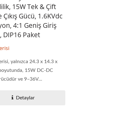
ilik, 15W Tek & Çift
 Çıkış Gücü, 1.6KVdc
yon, 4:1 Geniş Giriş
ı, DIP16 Paket
risi
risi, yalnızca 24.3 x 14.3 x
boyutunda, 15W DC-DC
ücüdür ve 9–36V...
Detaylar