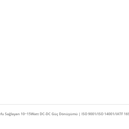
4:1 DC-DC Dönüştürücü
Yarım-Brick DC-D
Dönüştürücü
ufu Sağlayan 10~15Watt DC-DC Güç Dönüşümü | ISO 9001/ISO 14001/IATF 16949