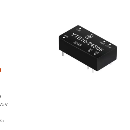
t
a
-75V
'a