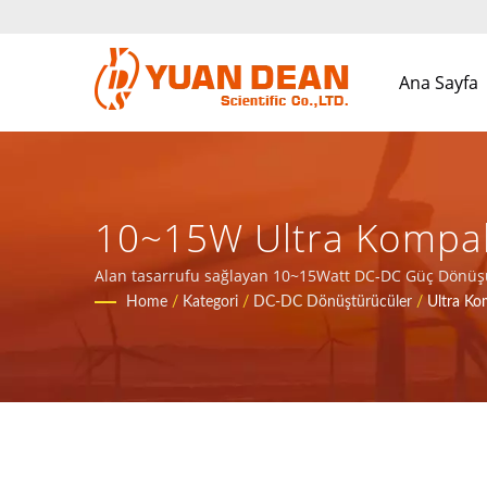
Ana Sayfa
10~15W Ultra Kompakt
Uygulamaları Için Man
Alan tasarrufu sağlayan 10~15Watt DC-DC Güç Dönüşümü
Home
/
Kategori
/
DC-DC Dönüştürücüler
/
Ultra K
Çözüm Sağlayın.