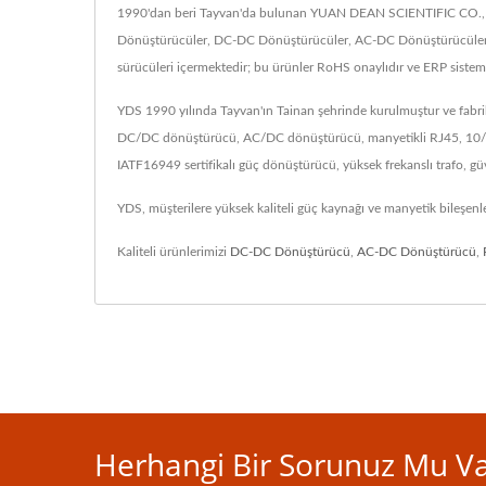
1990'dan beri Tayvan'da bulunan YUAN DEAN SCIENTIFIC CO., LTD.,
Dönüştürücüler, DC-DC Dönüştürücüler, AC-DC Dönüştürücüler, RJ
sürücüleri içermektedir; bu ürünler RoHS onaylıdır ve ERP sistem
YDS 1990 yılında Tayvan'ın Tainan şehrinde kurulmuştur ve fabrik
DC/DC dönüştürücü, AC/DC dönüştürücü, manyetikli RJ45, 10/100/
IATF16949 sertifikalı güç dönüştürücü, yüksek frekanslı trafo, g
YDS, müşterilere yüksek kaliteli güç kaynağı ve manyetik bileşenl
Kaliteli ürünlerimizi
DC-DC Dönüştürücü
,
AC-DC Dönüştürücü
,
Herhangi Bir Sorunuz Mu Var