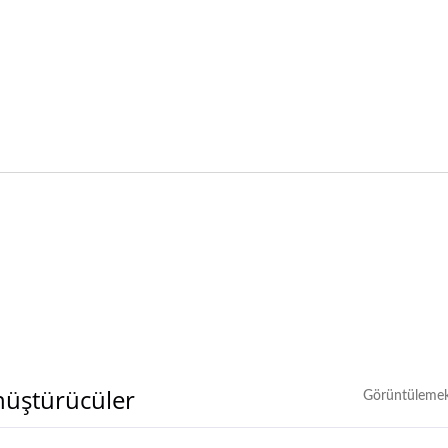
üştürücüler
Görüntülemek