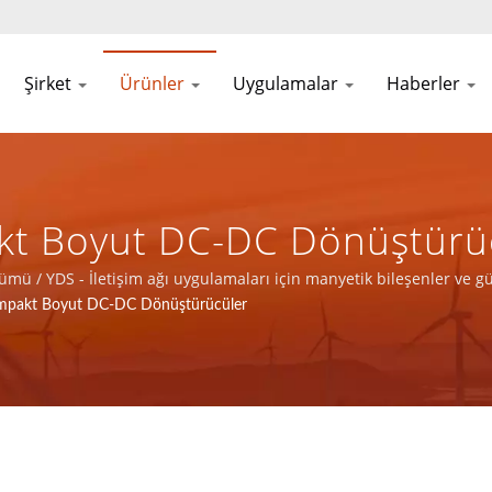
Şirket
Ürünler
Uygulamalar
Haberler
 Boyut DC-DC Dönüştürücü 
yetik Bileşenler Ve Güç Ür
 / YDS - İletişim ağı uygulamaları için manyetik bileşenler ve gü
ompakt Boyut DC-DC Dönüştürücüler