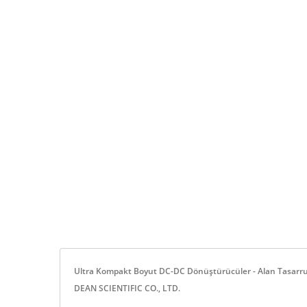
Yarım-Brick DC-DC
20W 
Dönüştürücü
Ultra Kompakt Boyut DC-DC Dönüştürücüler - Alan Tasarr
DEAN SCIENTIFIC CO., LTD.