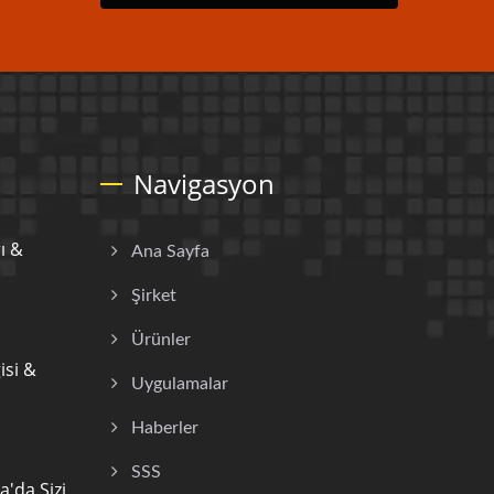
Navigasyon
ı &
Ana Sayfa
Şirket
Ürünler
si &
Uygulamalar
Haberler
SSS
'da Sizi