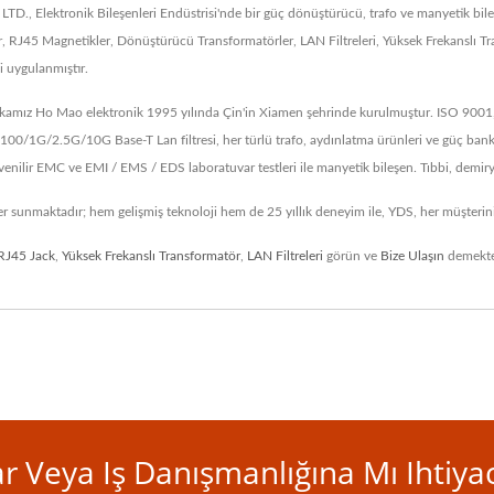
 Elektronik Bileşenleri Endüstrisi'nde bir güç dönüştürücü, trafo ve manyetik bileş
45 Magnetikler, Dönüştürücü Transformatörler, LAN Filtreleri, Yüksek Frekanslı Tra
i uygulanmıştır.
amız Ho Mao elektronik 1995 yılında Çin'in Xiamen şehrinde kurulmuştur. ISO 9001, IS
1G/2.5G/10G Base-T Lan filtresi, her türlü trafo, aydınlatma ürünleri ve güç bankas
üvenilir EMC ve EMI / EMS / EDS laboratuvar testleri ile manyetik bileşen. Tıbbi, demi
er sunmaktadır; hem gelişmiş teknoloji hem de 25 yıllık deneyim ile, YDS, her müşterin
RJ45 Jack
,
Yüksek Frekanslı Transformatör
,
LAN Filtreleri
görün ve
Bize Ulaşın
demekte
 Veya Iş Danışmanlığına Mı Ihtiyac