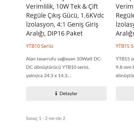
Verimlilik, 10W Tek & Çift
Veriml
Regüle Çıkış Gücü, 1.6KVdc
Regüle
İzolasyon, 4:1 Geniş Giriş
İzolas
Aralığı, DIP16 Paket
Aralığ
YTB10 Serisi
YTB15 Se
Alan tasarrufu sağlayan 10Watt DC-
YTB15 se
DC dönüştürücü YTB10 serisi,
9.8 mm 
yalnızca 24.3 x 14.3...
dönüştür
Detaylar
Sonuç 1 - 2 nın-nin 2