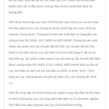
Bộ lọc LAN, Biến áp tần số cao, Biến áp POE, Cuộn cảm và bộ điều
khiển LED, tất cả đều được chứng nhận RoHS và đã triển khai hệ
thống ERP.
YDS được thành lập vào năm 1990 tại Đài Nam, Đài Loan và nhà máy
Ho Mao electronics của chúng tôi được thành lập vào năm 1995 tại
Xiamen, Trung Quốc. Chúng tôi là nhà sản xuất điện tử hàng đầu với
chứng nhận ISO 9001, ISO 14001 và IATF16949. Chúng tôi sản xuất
nhiều sản phẩm như bộ chuyển đổi DC/DC, bộ chuyển đổi AC/DC,
RJ45 có từ tính, bộ lọc Lan 10/100/1G/2.5G/10G Base-T, tất cả các
loại biến áp, sản phẩm chiếu sáng và pin dự phòng. Bộ chuyển đổi điện
được chứng nhận ISO 9001 & ISO 14001, IATF16949, biến áp tần số
cao, linh kiện từ tính với các bài kiểm tra EMC và EMI / EMS / EDS
đáng tin cậy. Giải pháp bộ chuyển đổi điện cho y tế, đường sắt, POE,
v.v.
YDS đã cung cấp cho khách hàng các nguồn cung cấp điện và linh kiện
từ tính chất lượng cao, với công nghệ tiên tiến và 25 năm kinh nghiệm,
YDS đảm bảo đáp ứng mọi yêu cầu của từng khách hàng.