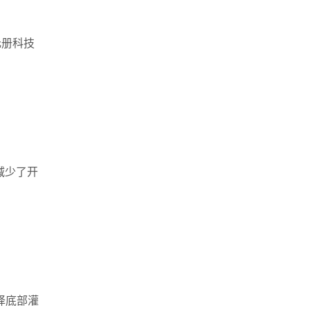
元册科技
减少了开
选择底部灌