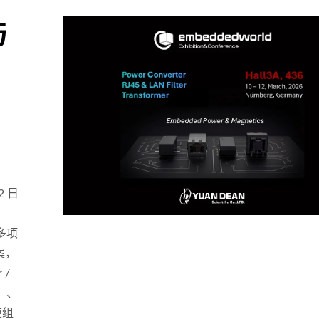
与
2 日
出多项
案，
 /
20瓦4:1电源转换器
75瓦半砖电源转换
r）、
模组