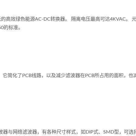
高效绿色能源AC-DC转换器。 隔离电压最高可达4KVAC。 
950的标准。
组，它简化了PCB线路，以及减少滤波器在PCB所占用的面积，也
速率的区网滤波器与网络滤波器，有各种尺寸样式，如DIP式、SMD型，可