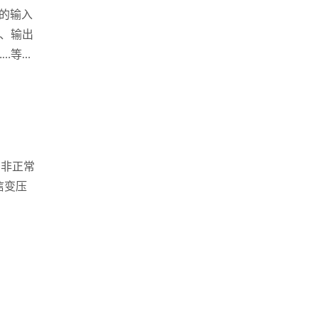
的输入
流、输出
……等许
自非正常
信变压