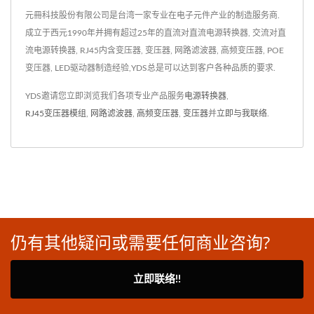
元冊科技股份有限公司是台湾一家专业在电子元件产业的制造服务商.
成立于西元1990年并拥有超过25年的直流对直流电源转换器, 交流对直
流电源转换器, RJ45内含变压器, 变压器, 网路滤波器, 高频变压器, POE
变压器, LED驱动器制造经验,YDS总是可以达到客户各种品质的要求.
YDS邀请您立即浏览我们各项专业产品服务
电源转换器
,
RJ45变压器模组
,
网路滤波器
,
高频变压器
,
变压器
并
立即与我联络
.
仍有其他疑问或需要任何商业咨询?
立即联络!!