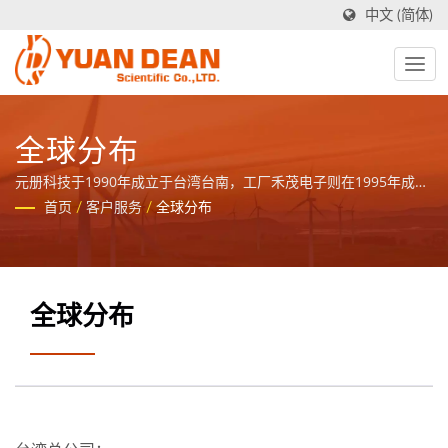
中文 (简体)
全球分布
元册科技于1990年成立于台湾台南，工厂禾茂电子则在1995年成立
于中国厦门，我们是业界领先的电源与磁性元件制造商并且拥有ISO
首页
/
客户服务
/
全球分布
9001、ISO 14001和IATF16949 认证。
全球分布