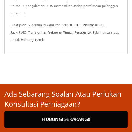
25 tahun pengalaman, YDS memastikan setiap permintaan pelanggan
dipenuhi.
Lihat produk berkualiti kami
Penukar DC-DC
,
Penukar AC-DC
,
Jack RJ45
,
Transformer Frekuensi Tinggi
,
Penapis LAN
dan jangan ragu
untuk
Hubungi Kami
.
Ada Sebarang Soalan Atau Perlukan
Konsultasi Perniagaan?
HUBUNGI SEKARANG!!