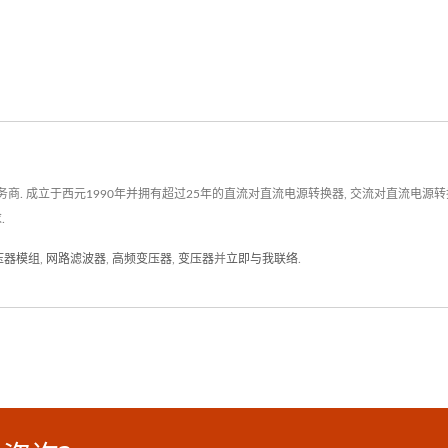
立于西元1990年并拥有超过25年的直流对直流电源转换器, 交流对直流电源转换器, R
.
变压器模组
,
网路滤波器
,
高频变压器
,
变压器
并
立即与我联络
.