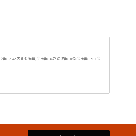
J45内含变压器, 变压器, 网路滤波器, 高频变压器, POE变