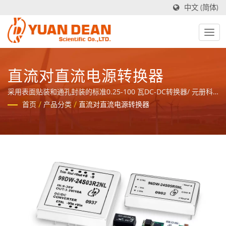
中文 (简体)
直流对直流电源转换器
采用表面贴装和通孔封装的标准0.25-100 瓦DC-DC转换器/ 元册科
技于1990年成立于台湾台南，工厂禾茂电子则在1995年成立于中国
首页
/
产品分类
/
直流对直流电源转换器
厦门，我们是业界领先的电源与磁性元件制造商并且拥有ISO
9001、ISO 14001和IATF16949 认证。