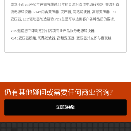
成立于西元1990年并拥有超过25年的直流对直流电源转换器, 交流对直
流电源转换器, RJ45内含变压器, 变压器, 网路滤波器, 高频变压器, POE
变压器, LED驱动器制造经验,YDS总是可以达到客户各种品质的要求.
YDS邀请您立即浏览我们各项专业产品服务
电源转换器
,
RJ45变压器模组
,
网路滤波器
,
高频变压器
,
变压器
并
立即与我联络
.
仍有其他疑问或需要任何商业咨询?
立即联络!!