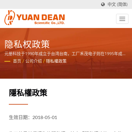
中文 (简体)
隐私权政策
元册科技于1990年成立于台湾台南，工厂禾茂电子则在1995年成立
于中国厦门，我们是业界领先的电源与磁性元件制造商并且拥有ISO
首页
/
公司介绍
/
隱私權政策
9001、ISO 14001和IATF16949 认证。
隱私權政策
生效日期：2018-05-01