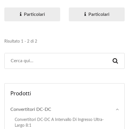
dimensione compatta di
compatte di soli 24,3 x
soli...
14,3...
Particolari
Particolari
Risultato 1 - 2 di 2
Prodotti
Convertitori DC-DC
Convertitori DC-DC A Intervallo Di Ingresso Ultra-
Largo 8:1