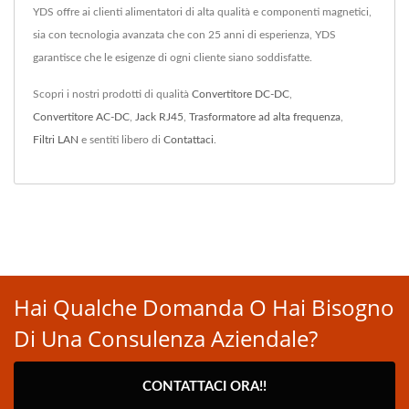
YDS offre ai clienti alimentatori di alta qualità e componenti magnetici,
sia con tecnologia avanzata che con 25 anni di esperienza, YDS
garantisce che le esigenze di ogni cliente siano soddisfatte.
Scopri i nostri prodotti di qualità
Convertitore DC-DC
,
Convertitore AC-DC
,
Jack RJ45
,
Trasformatore ad alta frequenza
,
Filtri LAN
e sentiti libero di
Contattaci
.
Hai Qualche Domanda O Hai Bisogno
Di Una Consulenza Aziendale?
CONTATTACI ORA!!