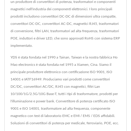
un produttore di convertitori di potenza, trasformatori e componenti
magnetici nell'industria dei componenti elettronici. I loro principali
prodotti includono convertitori DC-DC di dimensioni ultra compatte,
convertitori DC-DC, convertitori AC-DC, magnetici RJ45, trasformatori
di conversione, filtri LAN, trasformatori ad alta frequenza, trasformatori
POE, induttori e driver LED, che sono approvati RoHS con sistema ERP
implementato.
YDS è stata fondata nel 1990 a Tainan, Taiwan e la nostra fabbrica Ho
Mao electronics è stata fondata nel 1995 a Xiamen, Cina. Siamo il
principale produttore elettronico con certificazione ISO 9001, ISO
14001 e IATF16949. Produciamo vari prodotti come convertitori
DC/DC, convertitori AC/DC, RJ45 con magnetici, filtri Lan
10/100/1G/2.5G/10G Base-T, tutti i tipi di trasformatore, prodotti per
l'illuminazione e power bank. Convertitore di potenza certificato ISO
9001 e ISO 14001, trasformatore ad alta frequenza, componente
magnetico con test di laboratorio EMC e EMI / EMS / EDS affidabili.
Soluzioni di convertitori di potenza per medicale, ferroviario, POE, ecc.