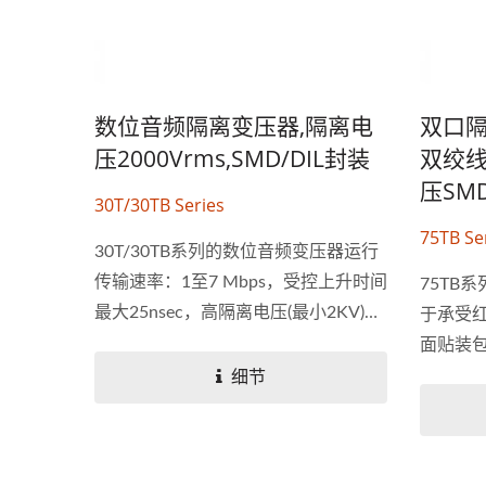
数位音频隔离变压器,隔离电
双口隔
压2000Vrms,SMD/DIL封装
双绞线
压SM
30T/30TB Series
75TB Se
30T/30TB系列的数位音频变压器运行
传输速率：1至7 Mbps，受控上升时间
75TB
最大25nsec，高隔离电压(最小2KV)。
于承受红
此产品已通过UL...
面贴装
用Mlt-
细节
身为不
商，我
75瓦半砖电源转换器
供FDD