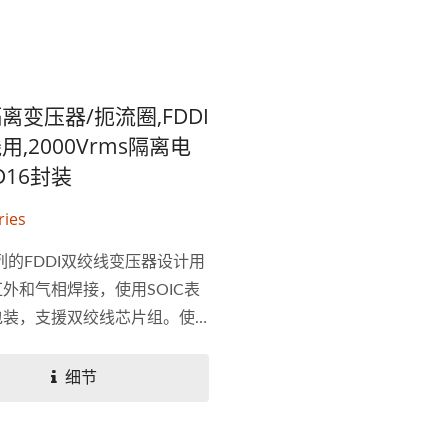
离变压器/扼流圈,FDDI
用,2000Vrms隔离电
D16封装
ries
系列的FDDI双绞线变压器设计用
外和气相焊接，使用SOIC表
包装，支援双绞线芯片组。使
3，Qpr-4，Nrzi或4b/5b编码。
断往前探索新技术的专业制造
细节
们为高端电信设备与集线器提
20瓦4:1电源转换器
75瓦半砖电源转换
I双埠双绞线变压器模组高隔离