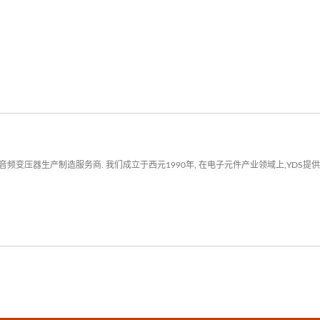
性元件。这款高可靠性变压器
DDI晶片组通讯变压器与FDDI
介面变压器的核心关键，确保
话设备与摄影机的无缝整合。
品线涵盖了传统型FDDI网路
与电信设备双埠讯号变压器，
多功能的网路变压器或电信变
用。无论是应用于无线网路或
变压器生产制造服务商. 我们成立于西元1990年, 在电子元件产业领域上,YDS提
体，这款讯号变压器都能为现
传输提供所需的卓越稳定性。
技可提供多种规格的变压器，
.