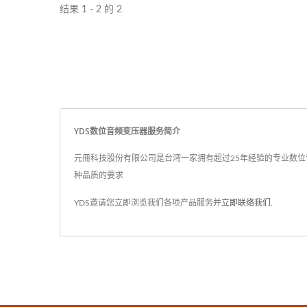
通讯磁
结果 1 - 2 的 2
模组是F
实体层
网路电
我们的产
变压器
可作为
YDS数位音频变压器服务简介
压器使
元冊科技股份有限公司是台湾一家拥有超过25年经验的专业数位音频
特殊硬
种品质的要求
代数据
元册科
YDS邀请您立即浏览我们各项产品服务并
立即联络我们
.
如6PIN..