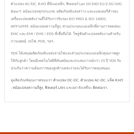
ตัวแปลง AC/DC, RJ45 ที่มีแม่เหล็ก, ฟิลเตอร์ Lan 10/100/1G/2.5G/10G
Base-T, หม้อแปลงทุกประเภท, ผลิตภัณฑ์แสงสว่าง และแบตเตอรี่สำรอง.
เครื่องแปลงพลังงานที่ได้รับการรับรอง ISO 9001 & ISO 14001,
IATF16949, หม้อแปลงความถี่สูง, ส่วนประกอบแม่เหล็กที่ผ่านการทดสอบ
EMC และ EMI / EMS / EDS ที่เชื่อถือได้. โซลูชันตัวแปลงพลังงานสำหรับ
การแพทย์, รถไฟ, POE, ฯลฯ.
YDS ได้เสนอผลิตภัณฑ์แหล่งจ่ายไฟและส่วนประกอบแม่เหล็กคุณภาพสูง
ให้กับลูกค้า โดยมีเทคโนโลยีที่ทันสมัยและประสบการณ์กว่า 25 ปี YDS รับ
ประกันว่าความต้องการของลูกค้าแต่ละรายจะได้รับการตอบสนอง.
ดูผลิตภัณฑ์คุณภาพของเรา
ตัวแปลง DC-DC
,
ตัวแปลง AC-DC
,
แจ็ค RJ45
,
หม้อแปลงความถี่สูง
,
ฟิลเตอร์ LAN
และอย่าลังเลที่จะ
ติดต่อเรา
.