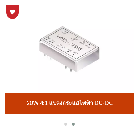
20W 4:1 แปลงกระแสไฟฟ้า DC-DC