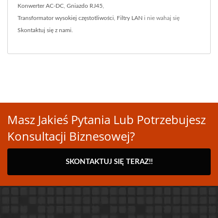
Konwerter AC-DC
,
Gniazdo RJ45
,
Transformator wysokiej częstotliwości
,
Filtry LAN
i nie wahaj się
Skontaktuj się z nami
.
Masz Jakieś Pytania Lub Potrzebujesz
Konsultacji Biznesowej?
SKONTAKTUJ SIĘ TERAZ!!