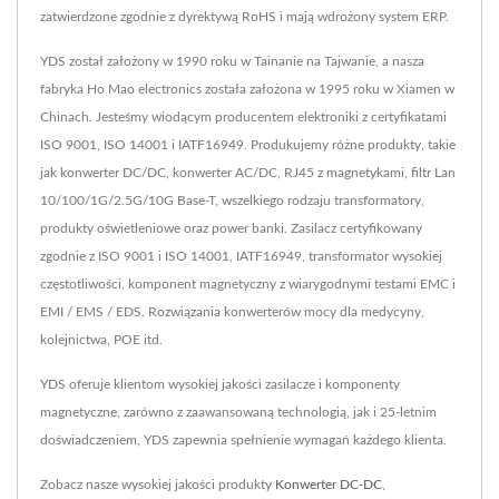
zatwierdzone zgodnie z dyrektywą RoHS i mają wdrożony system ERP.
YDS został założony w 1990 roku w Tainanie na Tajwanie, a nasza
fabryka Ho Mao electronics została założona w 1995 roku w Xiamen w
Chinach. Jesteśmy wiodącym producentem elektroniki z certyfikatami
ISO 9001, ISO 14001 i IATF16949. Produkujemy różne produkty, takie
jak konwerter DC/DC, konwerter AC/DC, RJ45 z magnetykami, filtr Lan
10/100/1G/2.5G/10G Base-T, wszelkiego rodzaju transformatory,
produkty oświetleniowe oraz power banki. Zasilacz certyfikowany
zgodnie z ISO 9001 i ISO 14001, IATF16949, transformator wysokiej
częstotliwości, komponent magnetyczny z wiarygodnymi testami EMC i
EMI / EMS / EDS. Rozwiązania konwerterów mocy dla medycyny,
kolejnictwa, POE itd.
YDS oferuje klientom wysokiej jakości zasilacze i komponenty
magnetyczne, zarówno z zaawansowaną technologią, jak i 25-letnim
doświadczeniem, YDS zapewnia spełnienie wymagań każdego klienta.
Zobacz nasze wysokiej jakości produkty
Konwerter DC-DC
,