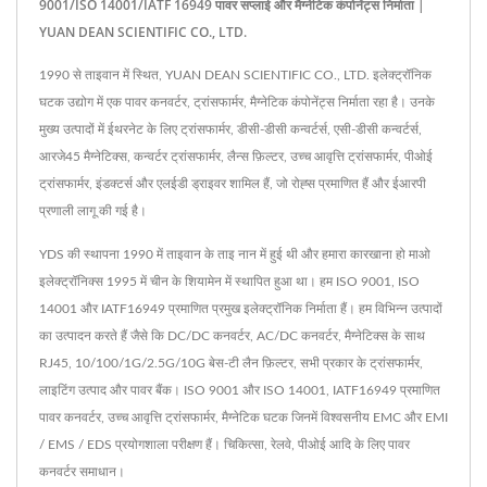
9001/ISO 14001/IATF 16949 पावर सप्लाई और मैग्नेटिक कंपोनेंट्स निर्माता |
YUAN DEAN SCIENTIFIC CO., LTD.
1990 से ताइवान में स्थित, YUAN DEAN SCIENTIFIC CO., LTD. इलेक्ट्रॉनिक
घटक उद्योग में एक पावर कनवर्टर, ट्रांसफार्मर, मैग्नेटिक कंपोनेंट्स निर्माता रहा है। उनके
मुख्य उत्पादों में ईथरनेट के लिए ट्रांसफार्मर, डीसी-डीसी कन्वर्टर्स, एसी-डीसी कन्वर्टर्स,
आरजे45 मैग्नेटिक्स, कन्वर्टर ट्रांसफार्मर, लैन्स फ़िल्टर, उच्च आवृत्ति ट्रांसफार्मर, पीओई
ट्रांसफार्मर, इंडक्टर्स और एलईडी ड्राइवर शामिल हैं, जो रोह्स प्रमाणित हैं और ईआरपी
प्रणाली लागू की गई है।
YDS की स्थापना 1990 में ताइवान के ताइ नान में हुई थी और हमारा कारखाना हो माओ
इलेक्ट्रॉनिक्स 1995 में चीन के शियामेन में स्थापित हुआ था। हम ISO 9001, ISO
14001 और IATF16949 प्रमाणित प्रमुख इलेक्ट्रॉनिक निर्माता हैं। हम विभिन्न उत्पादों
का उत्पादन करते हैं जैसे कि DC/DC कनवर्टर, AC/DC कनवर्टर, मैग्नेटिक्स के साथ
RJ45, 10/100/1G/2.5G/10G बेस-टी लैन फ़िल्टर, सभी प्रकार के ट्रांसफार्मर,
लाइटिंग उत्पाद और पावर बैंक। ISO 9001 और ISO 14001, IATF16949 प्रमाणित
पावर कनवर्टर, उच्च आवृत्ति ट्रांसफार्मर, मैग्नेटिक घटक जिनमें विश्वसनीय EMC और EMI
/ EMS / EDS प्रयोगशाला परीक्षण हैं। चिकित्सा, रेलवे, पीओई आदि के लिए पावर
कनवर्टर समाधान।