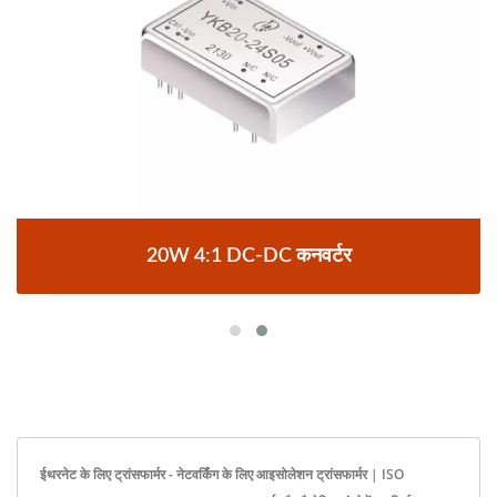
20W 4:1 DC-DC कनवर्टर
ईथरनेट के लिए ट्रांसफार्मर - नेटवर्किंग के लिए आइसोलेशन ट्रांसफार्मर | ISO