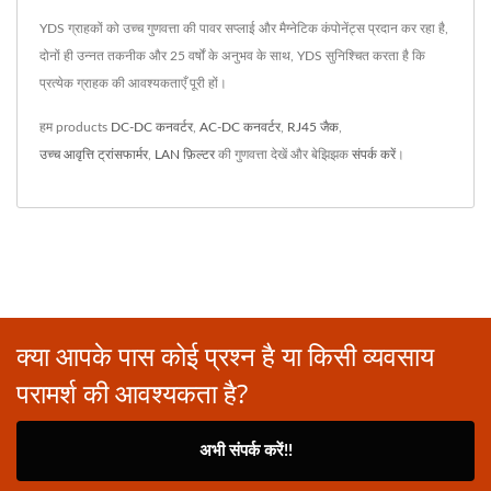
YDS ग्राहकों को उच्च गुणवत्ता की पावर सप्लाई और मैग्नेटिक कंपोनेंट्स प्रदान कर रहा है,
दोनों ही उन्नत तकनीक और 25 वर्षों के अनुभव के साथ, YDS सुनिश्चित करता है कि
प्रत्येक ग्राहक की आवश्यकताएँ पूरी हों।
हम products
DC-DC कनवर्टर
,
AC-DC कनवर्टर
,
RJ45 जैक
,
उच्च आवृत्ति ट्रांसफार्मर
,
LAN फ़िल्टर
की गुणवत्ता देखें और बेझिझक
संपर्क करें
।
क्या आपके पास कोई प्रश्न है या किसी व्यवसाय
परामर्श की आवश्यकता है?
अभी संपर्क करें!!