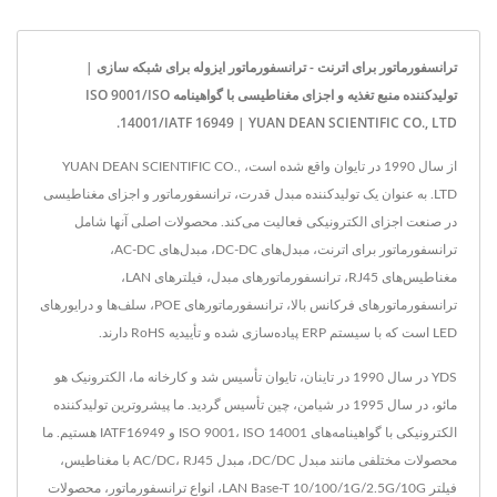
ترانسفورماتور برای اترنت - ترانسفورماتور ایزوله برای شبکه سازی |
تولیدکننده منبع تغذیه و اجزای مغناطیسی با گواهینامه ISO 9001/ISO
14001/IATF 16949 | YUAN DEAN SCIENTIFIC CO., LTD.
از سال 1990 در تایوان واقع شده است، YUAN DEAN SCIENTIFIC CO.,
LTD. به عنوان یک تولیدکننده مبدل قدرت، ترانسفورماتور و اجزای مغناطیسی
در صنعت اجزای الکترونیکی فعالیت می‌کند. محصولات اصلی آنها شامل
ترانسفورماتور برای اترنت، مبدل‌های DC-DC، مبدل‌های AC-DC،
مغناطیس‌های RJ45، ترانسفورماتورهای مبدل، فیلترهای LAN،
ترانسفورماتورهای فرکانس بالا، ترانسفورماتورهای POE، سلف‌ها و درایورهای
LED است که با سیستم ERP پیاده‌سازی شده و تأییدیه RoHS دارند.
YDS در سال 1990 در تاینان، تایوان تأسیس شد و کارخانه ما، الکترونیک هو
مائو، در سال 1995 در شیامن، چین تأسیس گردید. ما پیشروترین تولیدکننده
الکترونیکی با گواهینامه‌های ISO 9001، ISO 14001 و IATF16949 هستیم. ما
محصولات مختلفی مانند مبدل DC/DC، مبدل AC/DC، RJ45 با مغناطیس،
فیلتر LAN Base-T 10/100/1G/2.5G/10G، انواع ترانسفورماتور، محصولات