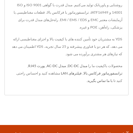
روشنایی و پاوربانک تولید می‌کنیم. مبدل قدرت با گواهی ISO 9001 و ISO
14001 و IATF16949، ترانسفورماتور با فرکانس بالا، قطعات مغناطیسی با
آزمایشات معتبر EMC و EMI / EMS / EDS. راه‌حل‌های مبدل قدرت برای
پزشکی، راه‌آهن، POE و غیره.
YDS به مشتریان خود تأمین کننده های با کیفیت بالا و اجزای مغناطیسی ارائه
می دهد، که هر دو با فناوری پیشرفته و 25 سال تجربه، YDS اطمینان می دهد
که نیازهای هر مشتری برآورده می شود.
محصولات باکیفیت ما را
مبدل DC-DC
,
مبدل AC-DC
,
پورت RJ45
,
ترانسفورماتور فرکانس بالا
,
فیلترهای LAN
مشاهده کنید و احساس راحتی
کنید تا
با ما تماس بگیرید
.