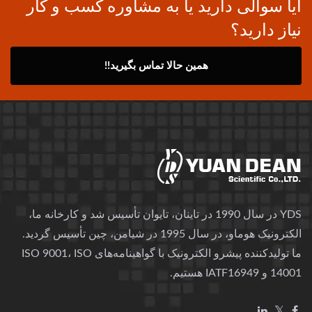
آیا سوالی دارید یا به مشاوره کسب و کار
نیاز دارید؟
همین حالا تماس بگیرید!!
YDS در سال 1990 در تاینان، تایوان تأسیس شد و کارخانه ما،
الکترونیک هوماو، در سال 1995 در شیامن، چین تأسیس گردید.
ما تولیدکننده پیشرو الکترونیک با گواهینامه‌های ISO 9001، ISO
14001 و IATF16949 هستیم.