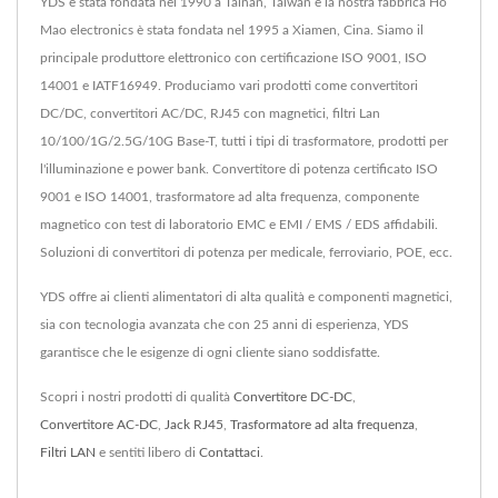
YDS è stata fondata nel 1990 a Tainan, Taiwan e la nostra fabbrica Ho
Mao electronics è stata fondata nel 1995 a Xiamen, Cina. Siamo il
principale produttore elettronico con certificazione ISO 9001, ISO
14001 e IATF16949. Produciamo vari prodotti come convertitori
DC/DC, convertitori AC/DC, RJ45 con magnetici, filtri Lan
10/100/1G/2.5G/10G Base-T, tutti i tipi di trasformatore, prodotti per
l'illuminazione e power bank. Convertitore di potenza certificato ISO
9001 e ISO 14001, trasformatore ad alta frequenza, componente
magnetico con test di laboratorio EMC e EMI / EMS / EDS affidabili.
Soluzioni di convertitori di potenza per medicale, ferroviario, POE, ecc.
YDS offre ai clienti alimentatori di alta qualità e componenti magnetici,
sia con tecnologia avanzata che con 25 anni di esperienza, YDS
garantisce che le esigenze di ogni cliente siano soddisfatte.
Scopri i nostri prodotti di qualità
Convertitore DC-DC
,
Convertitore AC-DC
,
Jack RJ45
,
Trasformatore ad alta frequenza
,
Filtri LAN
e sentiti libero di
Contattaci
.