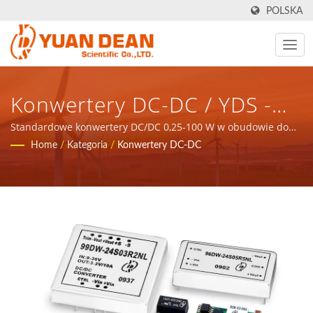
POLSKA
Konwertery DC-DC / YDS -
Zapewnij Całkowite
Standardowe konwertery DC/DC 0,25-100 W w obudowie do
montażu powierzchniowego i przez otwory / YDS - zapewnij
Home
/
Kategoria
/
Konwertery DC-DC
Rozwiązanie Dla Aplikacji
całkowite rozwiązanie dla aplikacji sieci komunikacyjnej,
komponentów magnetycznych i produktów zasilających.
Sieci Komunikacyjnej,
Komponentów
Magnetycznych I Produktów
Zasilających.