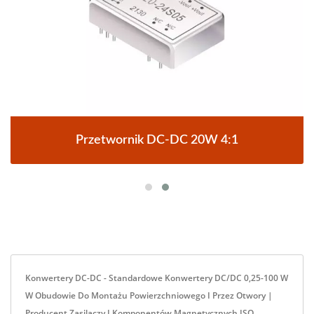
Przetwornik DC-DC 20W 4:1
Konwertery DC-DC - Standardowe Konwertery DC/DC 0,25-100 W
W Obudowie Do Montażu Powierzchniowego I Przez Otwory |
Producent Zasilaczy I Komponentów Magnetycznych ISO