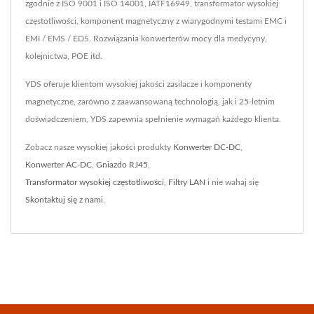
zgodnie z ISO 9001 i ISO 14001, IATF16949, transformator wysokiej
częstotliwości, komponent magnetyczny z wiarygodnymi testami EMC i
EMI / EMS / EDS. Rozwiązania konwerterów mocy dla medycyny,
kolejnictwa, POE itd.
YDS oferuje klientom wysokiej jakości zasilacze i komponenty
magnetyczne, zarówno z zaawansowaną technologią, jak i 25-letnim
doświadczeniem, YDS zapewnia spełnienie wymagań każdego klienta.
Zobacz nasze wysokiej jakości produkty
Konwerter DC-DC
,
Konwerter AC-DC
,
Gniazdo RJ45
,
Transformator wysokiej częstotliwości
,
Filtry LAN
i nie wahaj się
Skontaktuj się z nami
.