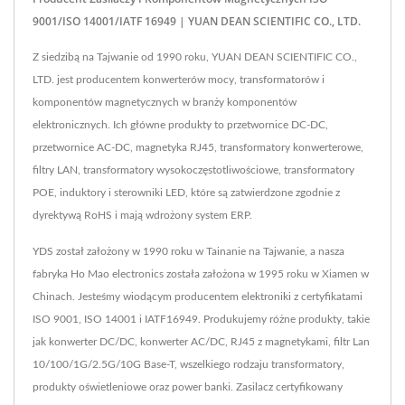
9001/ISO 14001/IATF 16949 | YUAN DEAN SCIENTIFIC CO., LTD.
Z siedzibą na Tajwanie od 1990 roku, YUAN DEAN SCIENTIFIC CO.,
LTD. jest producentem konwerterów mocy, transformatorów i
komponentów magnetycznych w branży komponentów
elektronicznych. Ich główne produkty to przetwornice DC-DC,
przetwornice AC-DC, magnetyka RJ45, transformatory konwerterowe,
filtry LAN, transformatory wysokoczęstotliwościowe, transformatory
POE, induktory i sterowniki LED, które są zatwierdzone zgodnie z
dyrektywą RoHS i mają wdrożony system ERP.
YDS został założony w 1990 roku w Tainanie na Tajwanie, a nasza
fabryka Ho Mao electronics została założona w 1995 roku w Xiamen w
Chinach. Jesteśmy wiodącym producentem elektroniki z certyfikatami
ISO 9001, ISO 14001 i IATF16949. Produkujemy różne produkty, takie
jak konwerter DC/DC, konwerter AC/DC, RJ45 z magnetykami, filtr Lan
10/100/1G/2.5G/10G Base-T, wszelkiego rodzaju transformatory,
produkty oświetleniowe oraz power banki. Zasilacz certyfikowany