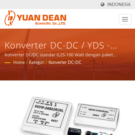
INDONESIA
Konverter DC-DC / YDS -
Menyediakan Solusi Total
Konverter DC/DC standar 0,25-100 Watt dengan paket
permukaan dan lubang melalui / YDS - menyediakan solusi
Home
/
Kategori
/
Konverter DC-DC
Untuk Aplikasi Jaringan
total untuk aplikasi jaringan komunikasi komponen magnetik
dan produk daya.
Komunikasi Komponen
Magnetik Dan Produk Daya.