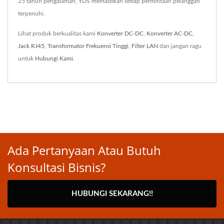
25 tahun pengalaman, YDS memastikan setiap permintaan pelanggan
terpenuhi.
Lihat produk berkualitas kami
Konverter DC-DC
,
Konverter AC-DC
,
Jack RJ45
,
Transformator Frekuensi Tinggi
,
Filter LAN
dan jangan ragu
untuk
Hubungi Kami
.
Ada Pertanyaan Atau Butuh
Konsultasi Bisnis?
HUBUNGI SEKARANG!!