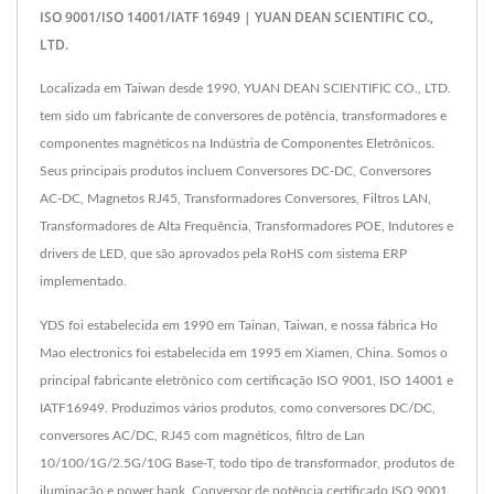
ISO 9001/ISO 14001/IATF 16949 | YUAN DEAN SCIENTIFIC CO.,
LTD.
Localizada em Taiwan desde 1990, YUAN DEAN SCIENTIFIC CO., LTD.
tem sido um fabricante de conversores de potência, transformadores e
componentes magnéticos na Indústria de Componentes Eletrônicos.
Seus principais produtos incluem Conversores DC-DC, Conversores
AC-DC, Magnetos RJ45, Transformadores Conversores, Filtros LAN,
Transformadores de Alta Frequência, Transformadores POE, Indutores e
drivers de LED, que são aprovados pela RoHS com sistema ERP
implementado.
YDS foi estabelecida em 1990 em Tainan, Taiwan, e nossa fábrica Ho
Mao electronics foi estabelecida em 1995 em Xiamen, China. Somos o
principal fabricante eletrônico com certificação ISO 9001, ISO 14001 e
IATF16949. Produzimos vários produtos, como conversores DC/DC,
conversores AC/DC, RJ45 com magnéticos, filtro de Lan
10/100/1G/2.5G/10G Base-T, todo tipo de transformador, produtos de
iluminação e power bank. Conversor de potência certificado ISO 9001