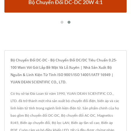
Bộ Chuyển Đổi DC-DC 20W 4:1
Bộ Chuyển Đổi DC-DC - Bộ Chuyển Đổi DC/DC Tiêu Chuẩn 0.25-
100 Watt Với Gói Lắp Bề Mặt Và Lỗ Xuyên | Nhà Sản Xuất Bộ
Nguồn & Linh Kiện Từ Tính ISO 9001/ISO 14001/IATF 16949 |
YUAN DEAN SCIENTIFIC CO., LTD.
Có trụ sở tại Đài Loan từ năm 1990, YUAN DEAN SCIENTIFIC CO.,
LTD. đã trở thành một nhà sản xuất bộ chuyển đổi điện, biến áp và các
linh kiện từ tính trong ngành linh kiện điện tử. Sản phẩm chính của họ
bao gồm Bộ chuyển đổi DC-DC, Bộ chuyển đổi AC-DC, Magnetics
RJ45, Biến áp chuyển đổi, Bộ lọc LAN, Biến áp tần số cao, Biến áp
POE, Cuộn cảm và bộ điều khiển LED, tất cả đều được chứng nhận