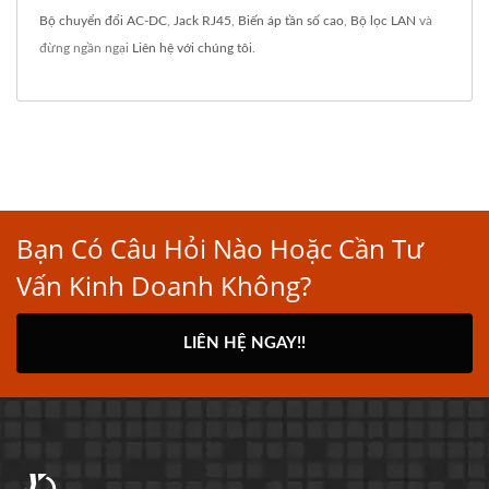
Bộ chuyển đổi AC-DC
,
Jack RJ45
,
Biến áp tần số cao
,
Bộ lọc LAN
và
đừng ngần ngại
Liên hệ với chúng tôi
.
Bạn Có Câu Hỏi Nào Hoặc Cần Tư
Vấn Kinh Doanh Không?
LIÊN HỆ NGAY!!