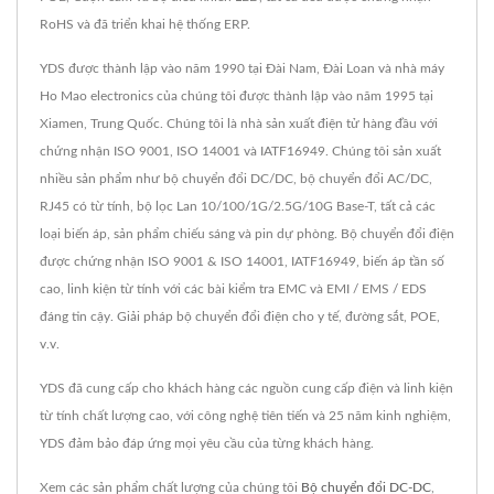
RoHS và đã triển khai hệ thống ERP.
YDS được thành lập vào năm 1990 tại Đài Nam, Đài Loan và nhà máy
Ho Mao electronics của chúng tôi được thành lập vào năm 1995 tại
Xiamen, Trung Quốc. Chúng tôi là nhà sản xuất điện tử hàng đầu với
chứng nhận ISO 9001, ISO 14001 và IATF16949. Chúng tôi sản xuất
nhiều sản phẩm như bộ chuyển đổi DC/DC, bộ chuyển đổi AC/DC,
RJ45 có từ tính, bộ lọc Lan 10/100/1G/2.5G/10G Base-T, tất cả các
loại biến áp, sản phẩm chiếu sáng và pin dự phòng. Bộ chuyển đổi điện
được chứng nhận ISO 9001 & ISO 14001, IATF16949, biến áp tần số
cao, linh kiện từ tính với các bài kiểm tra EMC và EMI / EMS / EDS
đáng tin cậy. Giải pháp bộ chuyển đổi điện cho y tế, đường sắt, POE,
v.v.
YDS đã cung cấp cho khách hàng các nguồn cung cấp điện và linh kiện
từ tính chất lượng cao, với công nghệ tiên tiến và 25 năm kinh nghiệm,
YDS đảm bảo đáp ứng mọi yêu cầu của từng khách hàng.
Xem các sản phẩm chất lượng của chúng tôi
Bộ chuyển đổi DC-DC
,