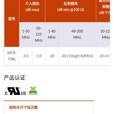
差分共模
介入损失
反射损失
抑制
(dB max)
(dB min @100 Ω)
(dB TYP)
型号
50-
1-50
1-40
40-200
10-125
125
MHz
MHz
MHz
MHz
MHz
30FB-
-0.5
-1.0
-20
-20+15log(f/40MHz)
-45+f/35
13NL
产品认证
结构与尺寸标示图