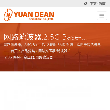
中文 (简体)
网路滤波器,2.5G Base-
T,1.5KVrms隔离电压SMD24封
网路滤波器，2.5G Base-T，24PIN SMD 封装，适用于网路与电信
设备/ 元册科技于1990年成立于台湾台南，工厂禾茂电子则在1995
首页
/
产品分类
/
网路变压器/滤波器
/
装30FB-13NL
年成立于中国厦门，我们是业界领先的电源与磁性元件制造商并且
2.5G Base-T 变压器/网路滤波器
拥有ISO 9001、ISO 14001和IATF16949 认证。