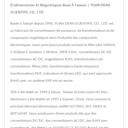
D'alimentation Et Magnétiques Basé À Taïwan | YUAN DEAN
SCIENTIFIC CO., LTD.
Basée à Taïwan depuis 1990, YUAN DEAN SCIENTIFIC CO., LTD. est
un fabricant de convertisseurs de puissance, de transformateurs et de
composants magnétiques dans l'industrie des composants
électroniques. Leurs principaux produits incluent le filtre LAN SMD24,
2.5GBase-T, isolation 1.5KVrms, 30FB-13NL, convertisseurs DC-DC,
convertisseurs AC-DC, magnétiques RJ45, transformateurs de
convertisseur, filtres LAN, transformateurs haute fréquence,
transformateurs POE, inducteurs et drivers LED, qui sont approuvés
RoHS avec un système ERP mis en œuvre.
YDS a été établi en 1990 à Tainan, Taïwan et notre usine Ho Mao
electronics a été établie en 1995 à Xiamen, Chine. Nous sommes le
principal fabricant électronique certifié ISO 9001, ISO 14001 et
IATF16949. Nous produisons divers produits tels que des
convertisseurs DC/DC, des convertisseurs AC/DC, des RJ45 avec
magnétiques, des filtres Lan 10/100/1G/2.5G/10G Base-T, toutes