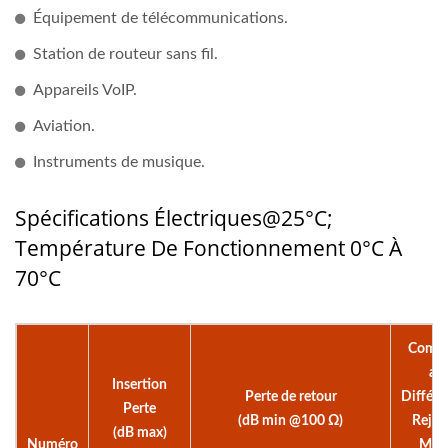
Équipement de télécommunications.
Station de routeur sans fil.
Appareils VoIP.
Aviation.
Instruments de musique.
Spécifications Électriques@25°C;
Température De Fonctionnement 0°C À
70°C
Comm
au
Insertion
Perte de retour
Différe
Perte
(dB min @100 Ω)
Rejet
(dB max)
Numéro
Mod