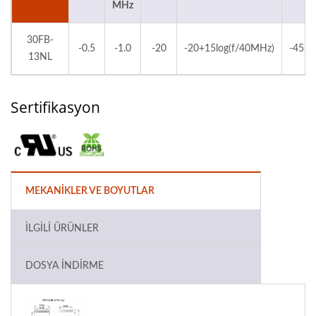
MHz
30FB-
-0.5
-1.0
-20
-20+15log(f/40MHz)
-45+f
13NL
Sertifikasyon
MEKANIKLER VE BOYUTLAR
İLGILI ÜRÜNLER
DOSYA İNDIRME