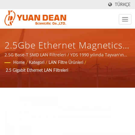
TÜRKÇE
2.5Gbe Ethernet Magnetics
Modülü, SMD24 Paketi
2.5G Base-T SMD LAN Filtreleri / YDS 1990 yılında Tayvan'ın
Tainan şehrinde kurulmuştur ve fabrikamız Ho Mao elektronik
Home
/
Kategori
/
LAN Filtre Ürünleri
/
İnternet Ve Telekom
1995 yılında Çin'in Xiamen şehrinde kurulmuştur. ISO 9001,
2.5 Gigabit Ethernet LAN Filtreleri
ISO 14001 ve IATF16949 sertifikalarına sahip önde gelen bir
Ekipmanları Için / 32 Yıldan
elektronik üreticisiyiz.
Fazla Güç Kaynağı Ve
Manyetik Bileşenler Üreticisi
| YUAN DEAN SCIENTIFIC
CO., LTD.