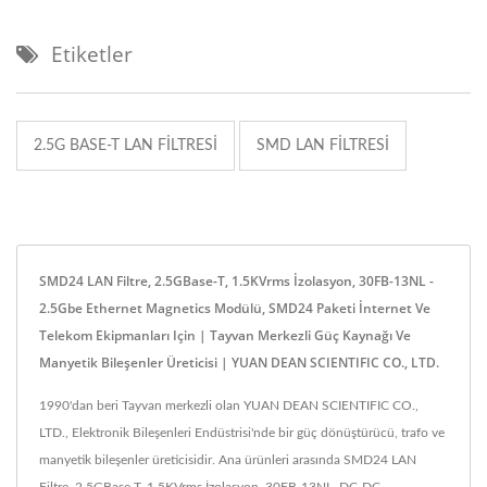
Etiketler
2.5G BASE-T LAN FILTRESI
SMD LAN FILTRESI
SMD24 LAN Filtre, 2.5GBase-T, 1.5KVrms İzolasyon, 30FB-13NL -
2.5Gbe Ethernet Magnetics Modülü, SMD24 Paketi İnternet Ve
Telekom Ekipmanları Için | Tayvan Merkezli Güç Kaynağı Ve
Manyetik Bileşenler Üreticisi | YUAN DEAN SCIENTIFIC CO., LTD.
1990'dan beri Tayvan merkezli olan YUAN DEAN SCIENTIFIC CO.,
LTD., Elektronik Bileşenleri Endüstrisi'nde bir güç dönüştürücü, trafo ve
manyetik bileşenler üreticisidir. Ana ürünleri arasında SMD24 LAN
Filtre, 2.5GBase-T, 1.5KVrms İzolasyon, 30FB-13NL, DC-DC