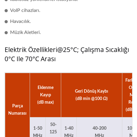
VoIP cihazları.
Havacılık.
Müzik Aletleri.
Elektrik Özellikleri@25°C; Çalışma Sıcaklığı
0°C Ile 70°C Arası
Farklı
Eklenme
Ort
Geri Dönüş Kaybı
Kayıp
Mo
(dB min @100 Ω)
(dB max)
Red
Parça
(dB T
Numarası
50-
1-50
1-40
40-200
10-1
125
MHz
MHz
MHz
MH