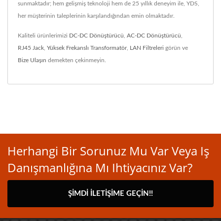
sunmaktadır; hem gelişmiş teknoloji hem de 25 yıllık deneyim ile, YDS,
her müşterinin taleplerinin karşılandığından emin olmaktadır.
Kaliteli ürünlerimizi
DC-DC Dönüştürücü
,
AC-DC Dönüştürücü
,
RJ45 Jack
,
Yüksek Frekanslı Transformatör
,
LAN Filtreleri
görün ve
Bize Ulaşın
demekten çekinmeyin.
Herhangi Bir Sorunuz Mu Var Veya Iş
Danışmanlığına Mı Ihtiyacınız Var?
ŞIMDI İLETIŞIME GEÇIN!!