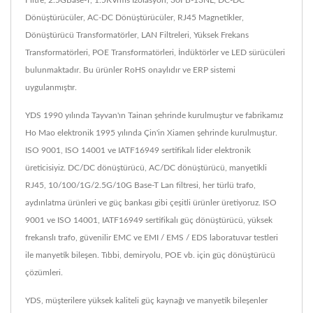
Dönüştürücüler, AC-DC Dönüştürücüler, RJ45 Magnetikler,
Dönüştürücü Transformatörler, LAN Filtreleri, Yüksek Frekans
Transformatörleri, POE Transformatörleri, İndüktörler ve LED sürücüleri
bulunmaktadır. Bu ürünler RoHS onaylıdır ve ERP sistemi
uygulanmıştır.
YDS 1990 yılında Tayvan'ın Tainan şehrinde kurulmuştur ve fabrikamız
Ho Mao elektronik 1995 yılında Çin'in Xiamen şehrinde kurulmuştur.
ISO 9001, ISO 14001 ve IATF16949 sertifikalı lider elektronik
üreticisiyiz. DC/DC dönüştürücü, AC/DC dönüştürücü, manyetikli
RJ45, 10/100/1G/2.5G/10G Base-T Lan filtresi, her türlü trafo,
aydınlatma ürünleri ve güç bankası gibi çeşitli ürünler üretiyoruz. ISO
9001 ve ISO 14001, IATF16949 sertifikalı güç dönüştürücü, yüksek
frekanslı trafo, güvenilir EMC ve EMI / EMS / EDS laboratuvar testleri
ile manyetik bileşen. Tıbbi, demiryolu, POE vb. için güç dönüştürücü
çözümleri.
YDS, müşterilere yüksek kaliteli güç kaynağı ve manyetik bileşenler