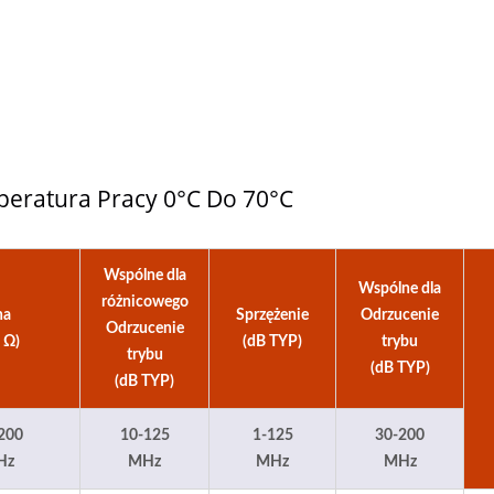
twornik DC-DC 20W 4:1
Przetwornik DC-DC T
Half-Brick
peratura Pracy 0°C Do 70°C
Wspólne dla
Wspólne dla
różnicowego
na
Sprzężenie
Odrzucenie
Odrzucenie
 Ω)
(dB TYP)
trybu
trybu
(dB TYP)
(dB TYP)
200
10-125
1-125
30-200
Hz
MHz
MHz
MHz