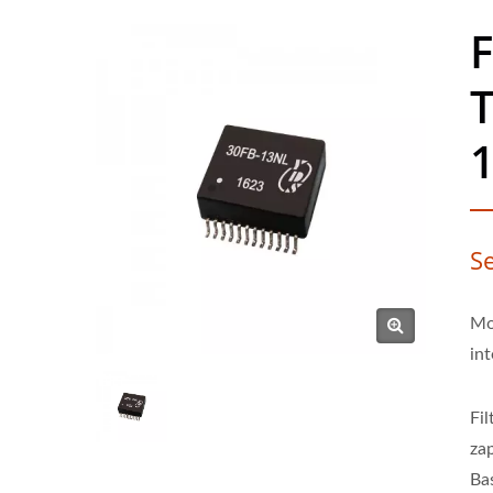
F
T
S
Mo
in
Fi
za
Ba