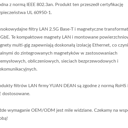
odna z normą IEEE 802.3an. Produkt ten przeszedł certyfikację
zpieczeństwa UL 60950-1.
sokowydajne filtry LAN 2.5G Base-T i magnetyczne transforma
5GbE. Te kompaktowe magnety LAN i montowane powierzchni
gnety multi-gig zapewniają doskonałą izolację Ethernet, co czyni
ealnymi do zintegrowanych magnetyków w zastosowaniach
zemysłowych, obliczeniowych, sieciach bezprzewodowych i
lekomunikacyjnych.
odukty filtrów LAN firmy YUAN DEAN są zgodne z normą RoHS 
ć dostosowane.
żde wymaganie OEM/ODM jest mile widziane. Czekamy na wsp
obą!