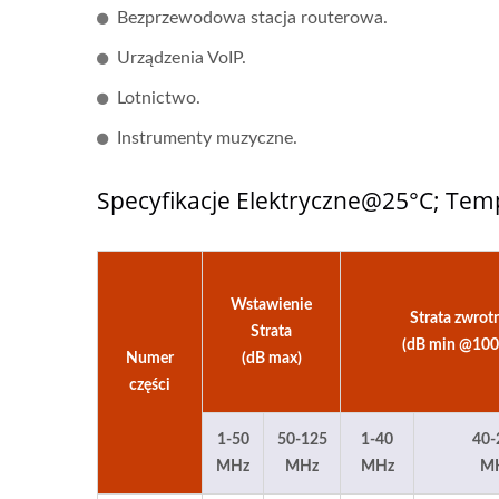
Bezprzewodowa stacja routerowa.
Urządzenia VoIP.
Lotnictwo.
Przetwornik DC-DC Typu
Prze
Instrumenty muzyczne.
Half-Brick
Specyfikacje Elektryczne@25°C; Tem
Wstawienie
Strata zwrot
Strata
(dB min @100
Numer
(dB max)
części
1-50
50-125
1-40
40-
MHz
MHz
MHz
M