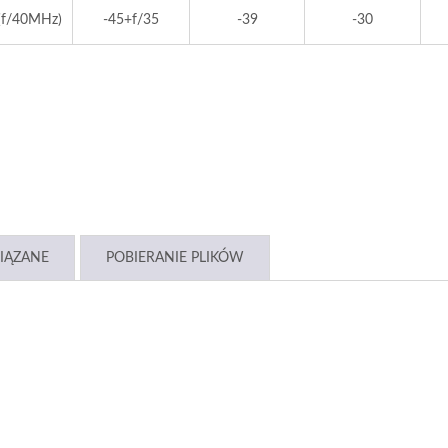
(f/40MHz)
-45+f/35
-39
-30
IĄZANE
POBIERANIE PLIKÓW