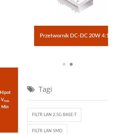
ypu
Przetwornik DC-DC 20W 4:1
Pr
Tagi
Hipot
V
rms
Min
FILTR LAN 2.5G BASE-T
FILTR LAN SMD