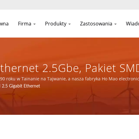
ówna
Firma
Produkty
Zastosowania
Wiad
thernet 2.5Gbe, Pakiet SM
komunikacyjnego / Ponad 3
990 roku w Tainanie na Tajwanie, a nasza fabryka Ho Mao electron
atami ISO 9001, ISO 14001 i IATF16949.
N 2.5 Gigabit Ethernet
ntów Magnetycznych | YUA