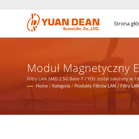
Strona gł
Moduł Magnetyczny E
Internetowego I Tele
Filtry LAN SMD 2.5G Base-T / YDS został założony w 1
Jesteśmy wiodącym producentem elektroniki z certyfik
Home
/
Kategoria
/
Produkty Filtrów LAN
/
Filtry LA
Zasilaczy I Kompone
CO., LTD.