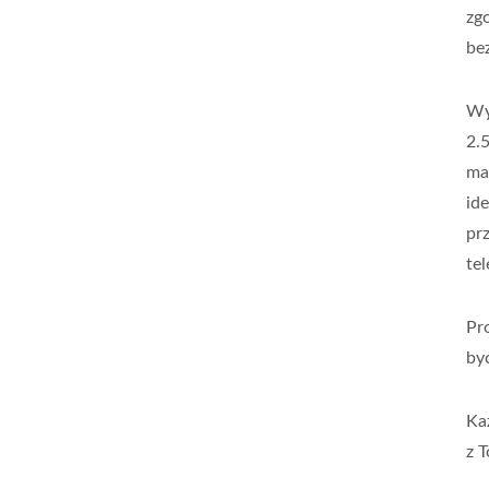
zg
be
Wy
2.
ma
id
pr
te
Pr
by
Ka
z T