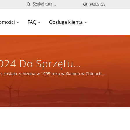
POLSKA
omości
FAQ
Obsługa klienta
D24 Do Sprzętu
2 Lata Producent
ics została założona w 1995 roku w Xiamen w Chinach.
N DEAN SCIENTIFIC