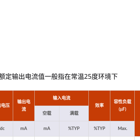
额定输出电流值一般指在常温25度环境下
输入电流
输出电
容性负载
20瓦4:1电源转换器
75瓦半砖电源转换
出电压
效率
流
(μF)
空载
满载
dc
mA
mA
%TYP
%TYP
Max.