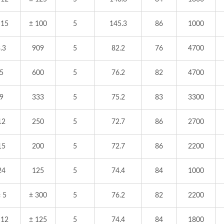
 15
± 100
5
145.3
86
1000
.3
909
5
82.2
76
4700
5
600
5
76.2
82
4700
9
333
5
75.2
83
3300
12
250
5
72.7
86
2700
15
200
5
72.7
86
2200
24
125
5
74.4
84
1000
 5
± 300
5
76.2
82
2200
 12
± 125
5
74.4
84
1800