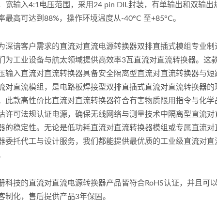
，宽输入4:1电压范围，采用24 pin DIL封装，有单输出和双输
率最高可达到88%，操作环境温度从-40°C 至+85°C。
为深谙客户需求的直流对直流电源转换器双排直插式模组专业制
们为工业设备与航太领域提供高效率3瓦直流对直流转换器。这
压输入直流对直流转换器具备安全隔离型直流对直流转换器与短
流对直流模组，是电路板焊接型双排直插式直流对直流转换器的
。此款高性价比直流对直流转换器符合有害物质限用指令与化学
估许可法规认证电源，确保无线网络与测量技术中隔离型直流对
器的稳定性。无论是低功耗直流对直流转换器模组或专属直流对
器委托代工与设计服务，我们都能提供最优质的工业级直流对直
。
册科技的直流对直流电源转换器产品皆符合RoHS认证，并且可
客制化，售后提供产品3年保固。