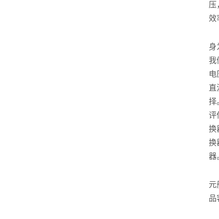
压
效
身
我
电
直
择
评
换
换
器
元
品