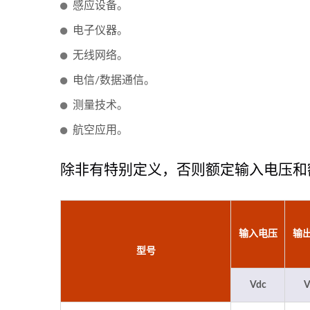
感应设备。
电子仪器。
无线网络。
电信/数据通信。
测量技术。
航空应用。
除非有特别定义，否则额定输入电压和
75瓦半砖电源转换器
输入电压
输
型号
Vdc
V