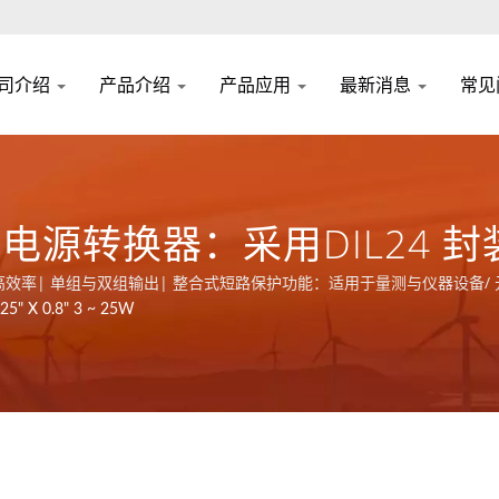
司介绍
产品介绍
产品应用
最新消息
常见
流电源转换器：采用DIL24 封
尺寸| 86% 高效率| 单组与双组输出| 整合式短路保护功能：适用于量测与仪器
且拥有ISO 9001、ISO 14001和IATF16949 认证。
5" X 0.8" 3 ~ 25W