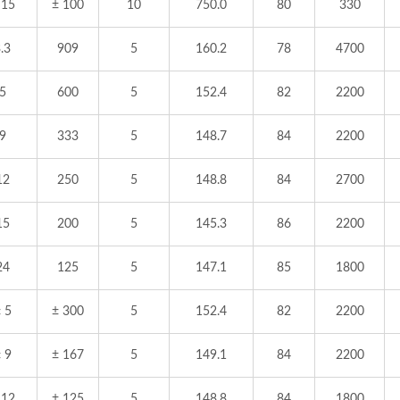
 15
± 100
10
750.0
80
330
.3
909
5
160.2
78
4700
5
600
5
152.4
82
2200
9
333
5
148.7
84
2200
12
250
5
148.8
84
2700
15
200
5
145.3
86
2200
24
125
5
147.1
85
1800
 5
± 300
5
152.4
82
2200
 9
± 167
5
149.1
84
2200
 12
± 125
5
148.8
84
1800