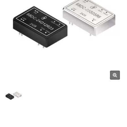
Инструментальных
Приборов / Более 32 Лет
Производитель
Источников Питания И
Магнитных Компонентов |
YUAN DEAN SCIENTIFIC CO.,
LTD.