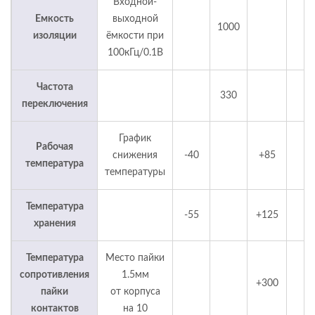
Входной-
Емкость
выходной
1000
p
изоляции
ёмкости при
100кГц/0.1В
Частота
330
К
переключения
График
Рабочая
снижения
-40
+85
°
температура
температуры
Температура
-55
+125
°
хранения
Температура
Место пайки
сопротивления
1.5мм
+300
°
пайки
от корпуса
контактов
на 10