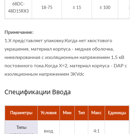
68DC-
18-75
± 15
± 100
5
48D15RX3
Примечание:
1.X представляет упаковку.Когда нет хвостового
украшения, материал корпуса - медная оболочка,
никелированная с изоляционным напряжением 1,5 кВ
постоянного тока.Когда X=2, материал корпуса - DAP с
изоляционным напряжением 3KVdc
Спецификации Ввода
Параметры
Условия
Мин
Тип
Макс
Единицы
Типы
вход
4:1