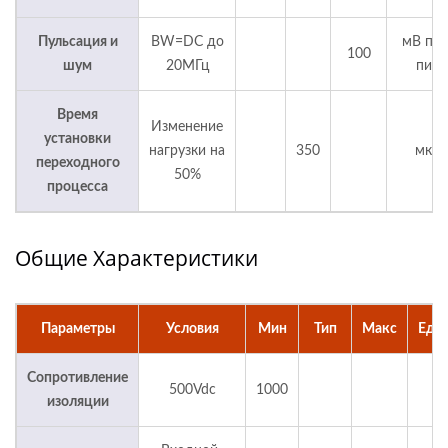
Пульсация и
BW=DC до
мВ пик
100
шум
20МГц
пик
Время
Изменение
установки
нагрузки на
350
мкс
переходного
50%
процесса
Общие Характеристики
Параметры
Условия
Мин
Тип
Макс
Еди
Сопротивление
500Vdc
1000
M
изоляции