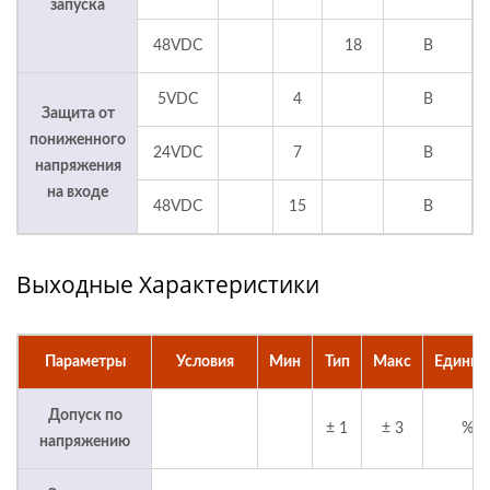
запуска
48VDC
18
В
5VDC
4
В
Защита от
пониженного
24VDC
7
В
напряжения
на входе
48VDC
15
В
Выходные Характеристики
Параметры
Условия
Мин
Тип
Макс
Едини
Допуск по
± 1
± 3
%
напряжению