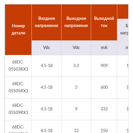
Вх
Входное
Выходное
Выходной
напряжение
напряжение
ток
Номер
Без
детали
нагру
Vdc
Vdc
mA
mA
68DC-
4.5-18
3.3
909
10
05S03RX3
68DC-
4.5-18
5
600
10
05S05RX3
68DC-
4.5-18
9
333
10
05S09RX3
68DC-
4.5-18
12
250
10