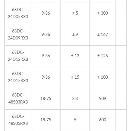
68DC-
9-36
± 5
± 300
5
24D05RX3
68DC-
9-36
± 9
± 167
5
24D09RX3
68DC-
9-36
± 12
± 125
5
24D12RX3
68DC-
9-36
± 15
± 100
5
24D15RX3
68DC-
18-75
3.3
909
5
48S03RX3
68DC-
18-75
5
600
5
48S05RX3