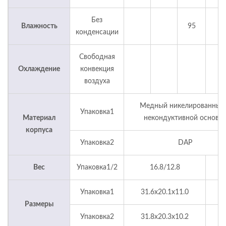
Без
Влажность
95
конденсации
Свободная
Охлаждение
конвекция
воздуха
Медный никелированный
Упаковка1
Материал
некондуктивной осново
корпуса
Упаковка2
DAP
Вес
Упаковка1/2
16.8/12.8
Упаковка1
31.6x20.1x11.0
м
Размеры
Упаковка2
31.8x20.3x10.2
м