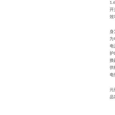
1
开
效
身
为
电
护
换
供
电
元
品