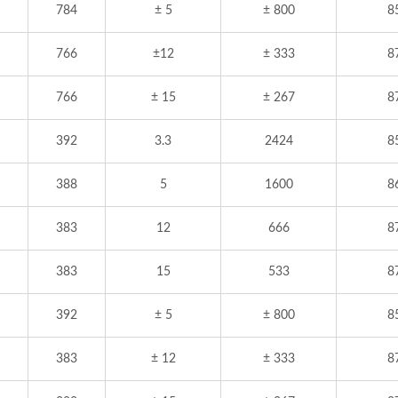
784
± 5
± 800
8
766
±12
± 333
8
766
± 15
± 267
8
392
3.3
2424
8
388
5
1600
8
383
12
666
8
383
15
533
8
392
± 5
± 800
8
383
± 12
± 333
8