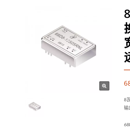
6
8
输
6