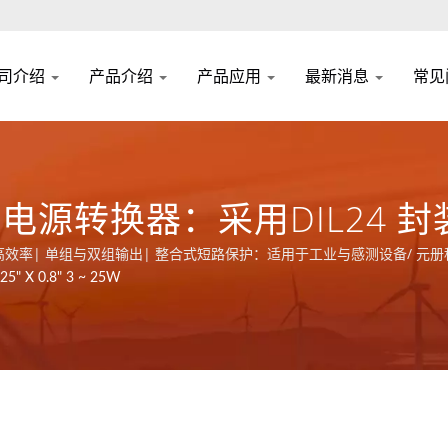
司介绍
产品介绍
产品应用
最新消息
常见
流电源转换器：采用DIL24 封
端开关功能
尺寸| 87% 高效率| 单组与双组输出| 整合式短路保护：适用于工业与感测设备/
O 9001、ISO 14001和IATF16949 认证。
5" X 0.8" 3 ~ 25W