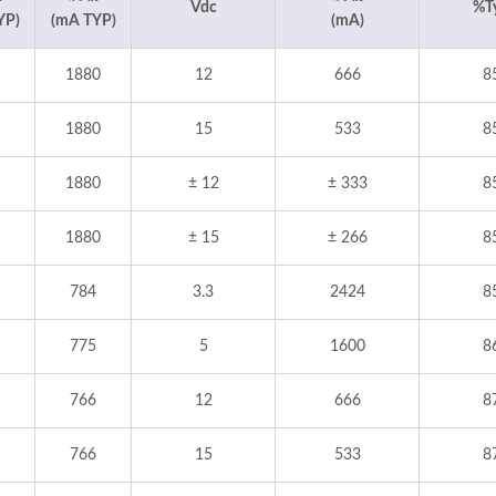
Vdc
%T
YP)
(mA TYP)
(mA)
1880
12
666
8
1880
15
533
8
1880
± 12
± 333
8
1880
± 15
± 266
8
784
3.3
2424
8
775
5
1600
8
766
12
666
8
766
15
533
8