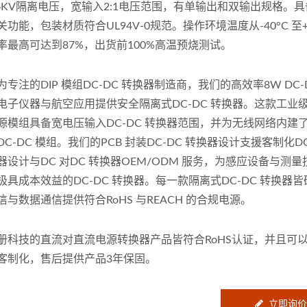
.6KV隔离电压，宽输入2:1电压范围，有单输出和双输出规格。
关功能，包装材质符合UL94V-0规范。操作环境温度从-40°C 至+
率最高可达到87%，出货前100%高温预烧测试。
为专注的DIP 模组DC-DC 转换器制造商，我们的高效率8W DC-
电子仪器与航空应用提供安全隔离式DC-DC 转换器。这款工业级D
源模组具备宽电压输入DC-DC 转换器范围，并为无线网络内建
DC-D​​C 模组。我们的PCB 封装DC-DC 转换器设计支援客制化DC
器设计与DC 对DC 转换器OEM/ODM 服务，为感应设备与测量
极具成本效益的DC-DC 转换器。每一款隔离式DC-DC 转换器
信与数据通信提供符合RoHS 与REACH 的合规电源。
册科技的直流对直流电源转换器产品皆符合RoHS认证，并且可
客制化，售后提供产品3年保固。
立即询价