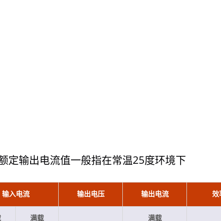
额定输出电流值一般指在常温25度环境下
20瓦4:1电源转换器
75瓦半砖电源转换
输入电流
输出电压
输出电流
效
载
满载
满载