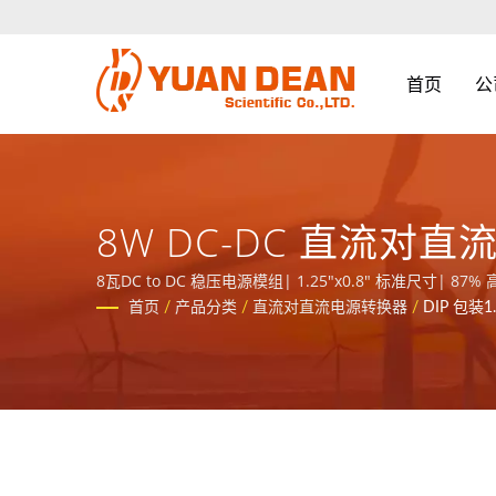
首页
公
8W DC-DC 直流对直
Remote On/Off 远
8瓦DC to DC 稳压电源模组| 1.25"x0.8" 标准
成立于中国厦门，我们是业界领先的电源与磁性元件制造商并且拥有IS
首页
/
产品分类
/
直流对直流电源转换器
/
DIP 包装1.2