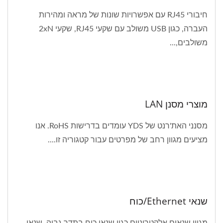
חיבורי RJ45 עם אפשרויות שונות של מראה ומהירות
העברה, כגון USB משולב עם שקעי RJ45, שקעי 2xN
משולבים,...
מוצרי מסנן LAN
מסנני האת'רנט של YDS עומדים בדרישות RoHS. אנו
מציעים מגוון רחב של מפרטים עבור קטגוריה זו....
שנאי Ethernet/כוח
מגוון שנאים אלקטרוניים כגון שנאי כוח בתדר גבוה, שנאי