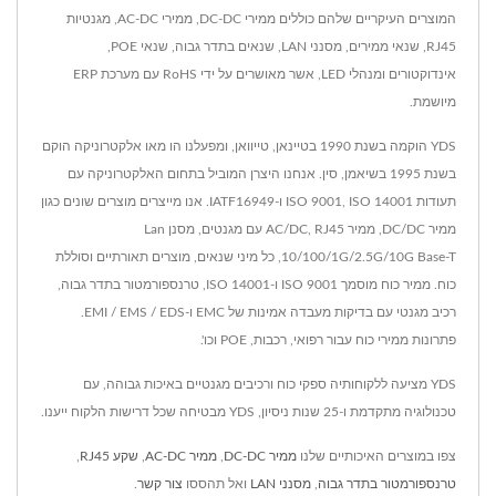
המוצרים העיקריים שלהם כוללים ממירי DC-DC, ממירי AC-DC, מגנטיות
RJ45, שנאי ממירים, מסנני LAN, שנאים בתדר גבוה, שנאי POE,
אינדוקטורים ומנהלי LED, אשר מאושרים על ידי RoHS עם מערכת ERP
מיושמת.
YDS הוקמה בשנת 1990 בטיינאן, טייוואן, ומפעלנו הו מאו אלקטרוניקה הוקם
בשנת 1995 בשיאמן, סין. אנחנו היצרן המוביל בתחום האלקטרוניקה עם
תעודות ISO 9001, ISO 14001 ו-IATF16949. אנו מייצרים מוצרים שונים כגון
ממיר DC/DC, ממיר AC/DC, RJ45 עם מגנטים, מסנן Lan
10/100/1G/2.5G/10G Base-T, כל מיני שנאים, מוצרים תאורתיים וסוללת
כוח. ממיר כוח מוסמך ISO 9001 ו-ISO 14001, טרנספורמטור בתדר גבוה,
רכיב מגנטי עם בדיקות מעבדה אמינות של EMC ו-EMI / EMS / EDS.
פתרונות ממירי כוח עבור רפואי, רכבות, POE וכו'.
YDS מציעה ללקוחותיה ספקי כוח ורכיבים מגנטיים באיכות גבוהה, עם
טכנולוגיה מתקדמת ו-25 שנות ניסיון, YDS מבטיחה שכל דרישות הלקוח ייענו.
צפו במוצרים האיכותיים שלנו
ממיר DC-DC
,
ממיר AC-DC
,
שקע RJ45
,
טרנספורמטור בתדר גבוה
,
מסנני LAN
ואל תהססו
צור קשר
.