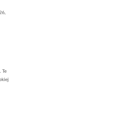
26,
. Te
kiej