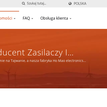
POLSKA
omości
FAQ
Obsługa klienta
ucent Zasilaczy I
01/IATF 16949 |
ie na Tajwanie, a nasza fabryka Ho Mao electronics
 ISO 14001 i IATF16949.