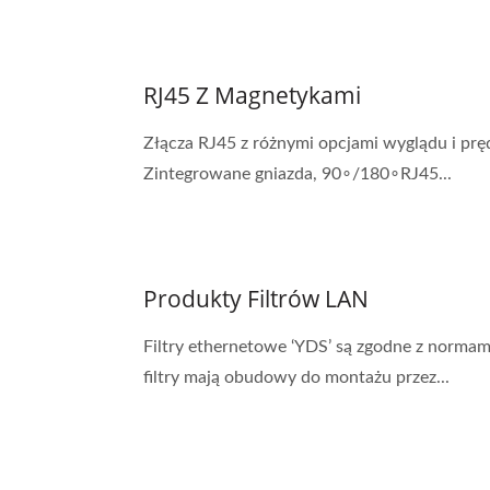
RJ45 Z Magnetykami
Złącza RJ45 z różnymi opcjami wyglądu i prę
Zintegrowane gniazda, 90∘/180∘RJ45...
Produkty Filtrów LAN
Filtry ethernetowe ‘YDS’ są zgodne z normami
filtry mają obudowy do montażu przez...