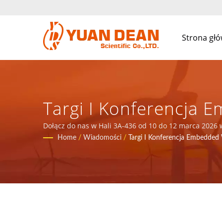
Strona gł
Targi I Konferencja 
Komponentów Magnet
Dołącz do nas w Hali 3A-436 od 10 do 12 marca 2026 
została założona w 1995 roku w Xiamen w Chinach. Je
Home
/
Wiadomości
/
Targi I Konferencja Embedded
YUAN DEAN SCIENTIFI