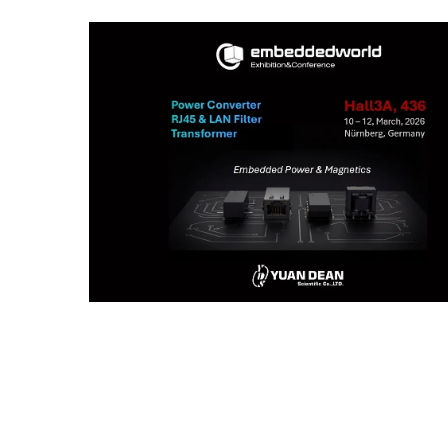
twornik DC-DC 20W 4:1
Przetwornik DC-DC T
Half-Brick