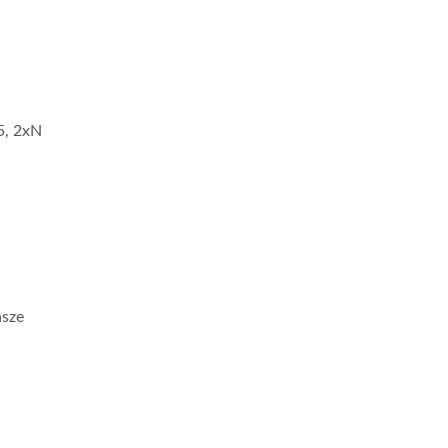
5, 2xN
asze