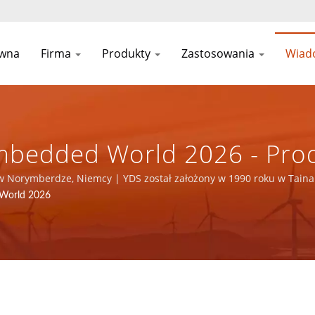
ówna
Firma
Produkty
Zastosowania
Wiad
Embedded World 2026 - Prod
ycznych ISO 9001/ISO 140
w Norymberdze, Niemcy | YDS został założony w 1990 roku w Tainan
steśmy wiodącym producentem elektroniki z certyfikatami ISO 9001,
 World 2026
C CO., LTD.