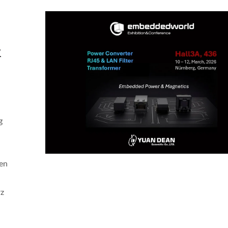
&
g
ten
rz
W 4:1 DC-DC-Wandler
Halbbrücken-DC-D
Wandler