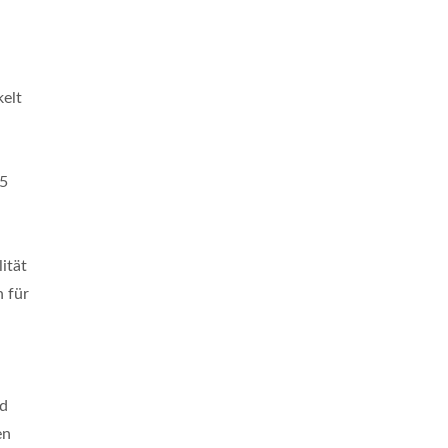
elt
45
ität
 für
ld
en