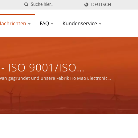
DEUTSCH
Nachrichten
FAQ
Kundenservice
- ISO 9001/ISO
ungen &
iwan gegründet und unsere Fabrik Ho Mao Electronics
49-Zertifizierung.
IFIC CO., LTD.