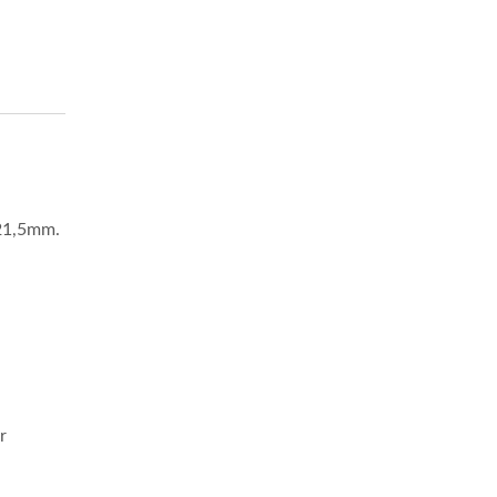
21,5mm.
r