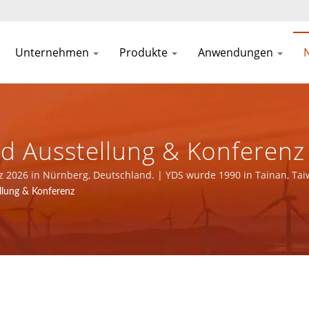
Unternehmen
Produkte
Anwendungen
 Ausstellung & Konferenz 
rsteller Von Stromversorg
rz 2026 in Nürnberg, Deutschland. | YDS wurde 1990 in Tainan, Ta
führende Elektronikhersteller mit ISO 9001, ISO 14001 und IATF169
lung & Konferenz
enten | YUAN DEAN SCIENT