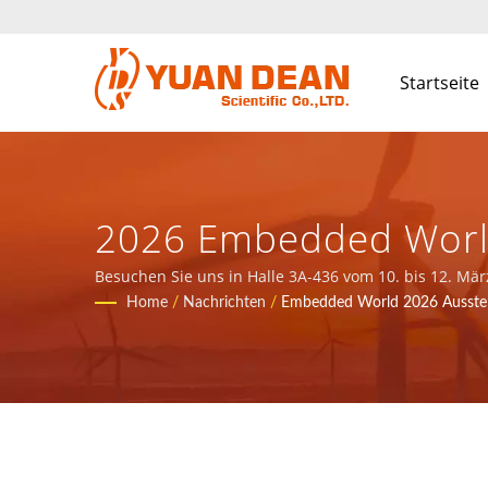
Startseite
2026 Embedded World
14001/IATF 16949 He
Besuchen Sie uns in Halle 3A-436 vom 10. bis 12. Mä
wurde 1995 in Xiamen, China gegründet. Wir sind der 
Home
/
Nachrichten
/
Embedded World 2026 Ausstel
Magnetischen Kompon