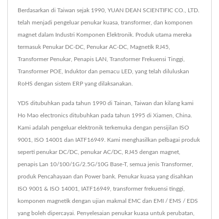
Berdasarkan di Taiwan sejak 1990, YUAN DEAN SCIENTIFIC CO., LTD.
telah menjadi pengeluar penukar kuasa, transformer, dan komponen
magnet dalam Industri Komponen Elektronik. Produk utama mereka
termasuk Penukar DC-DC, Penukar AC-DC, Magnetik RJ45,
Transformer Penukar, Penapis LAN, Transformer Frekuensi Tinggi,
Transformer POE, Induktor dan pemacu LED, yang telah diluluskan
RoHS dengan sistem ERP yang dilaksanakan.
YDS ditubuhkan pada tahun 1990 di Tainan, Taiwan dan kilang kami
Ho Mao electronics ditubuhkan pada tahun 1995 di Xiamen, China.
Kami adalah pengeluar elektronik terkemuka dengan pensijilan ISO
9001, ISO 14001 dan IATF16949. Kami menghasilkan pelbagai produk
seperti penukar DC/DC, penukar AC/DC, RJ45 dengan magnet,
penapis Lan 10/100/1G/2.5G/10G Base-T, semua jenis Transformer,
produk Pencahayaan dan Power bank. Penukar kuasa yang disahkan
ISO 9001 & ISO 14001, IATF16949, transformer frekuensi tinggi,
komponen magnetik dengan ujian makmal EMC dan EMI / EMS / EDS
yang boleh dipercayai. Penyelesaian penukar kuasa untuk perubatan,