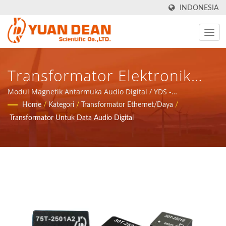
INDONESIA
Transformator Elektronik
Untuk Data Audio Digital /
Modul Magnetik Antarmuka Audio Digital / YDS -
menyediakan solusi total untuk aplikasi jaringan komunikasi
Home
/
Kategori
/
Transformator Ethernet/Daya
/
YDS - Menyediakan Solusi
komponen magnetik dan produk daya.
Transformator Untuk Data Audio Digital
Total Untuk Aplikasi Jaringan
Komunikasi Komponen
Magnetik Dan Produk Daya.