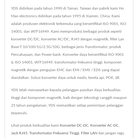
YDS didirikan pada tahun 1990 di Tainan, Taiwan dan pabrik kami Ho
Mao electronics didirikan pada tahun 1995 di Xiamen, China. Kami
adalah produsen elektronik terkemuka yang bersertifikat ISO 9001, ISO
14001, dan IATF16949. Kami memproduksi berbagai produk seperti
konverter DC/DC, konverter AC/DC, RJ45 dengan magnetik, filter Lan
Base-T 10/100/1G/2.5G/10G, berbagai jenis Transformator, produk
Pencahayaan, dan Power bank. Konverter daya bersertifikat ISO 9001
& ISO 14001, IATF16949, transformator frekuensi tinggi, komponen
magnetik dengan pengujian EMC dan EMI / EMS / EDS yang dapat
diandalkan. Solusi konverter daya untuk medis, kereta api, POE, dll.
YDS telah menawarkan kepada pelanggan pasokan daya berkualitas
tinggi dan komponen magnetik, baik dengan teknologi canggih maupun
25 tahun pengalaman, YDS memastikan setiap permintaan pelanggan
terpenuhi.
Lihat produk berkualitas kami
Konverter DC-DC
,
Konverter AC-DC
,
Jack RJ45
,
Transformator Frekuensi Tinggi
,
Filter LAN
dan jangan ragu