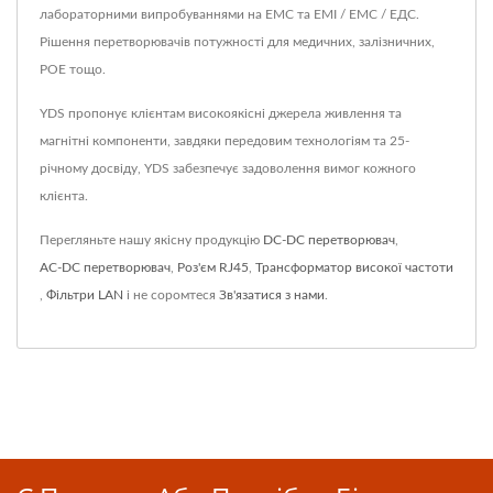
лабораторними випробуваннями на ЕМС та ЕМІ / ЕМС / ЕДС.
Рішення перетворювачів потужності для медичних, залізничних,
POE тощо.
YDS пропонує клієнтам високоякісні джерела живлення та
магнітні компоненти, завдяки передовим технологіям та 25-
річному досвіду, YDS забезпечує задоволення вимог кожного
клієнта.
Перегляньте нашу якісну продукцію
DC-DC перетворювач
,
AC-DC перетворювач
,
Роз'єм RJ45
,
Трансформатор високої частоти
,
Фільтри LAN
і не соромтеся
Зв'язатися з нами
.