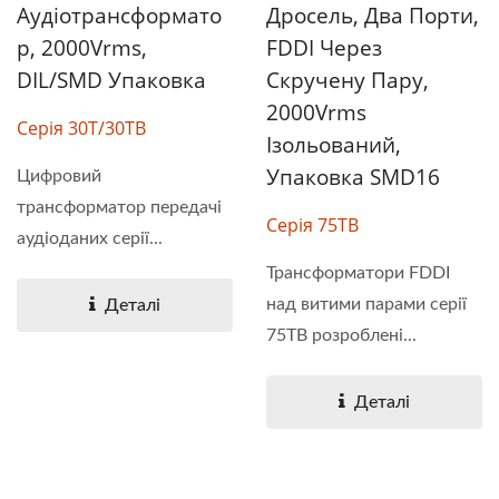
Аудіотрансформато
Дросель, Два Порти,
Р, 2000Vrms,
FDDI Через
DIL/SMD Упаковка
Скручену Пару,
2000Vrms
Серія 30T/30TB
Ізольований,
Упаковка SMD16
Цифровий
трансформатор передачі
Серія 75TB
аудіоданих серії...
Трансформатори FDDI
над витими парами серії
Деталі
75TB розроблені...
Деталі