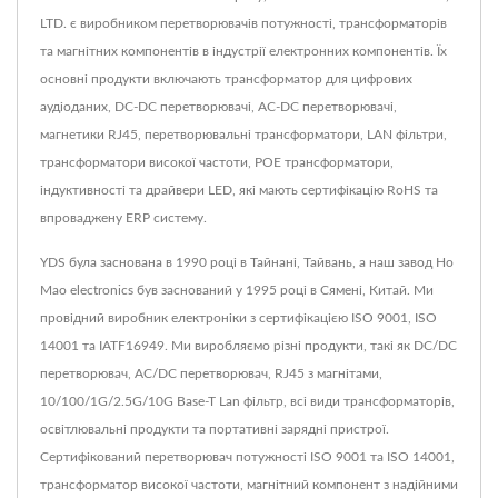
LTD. є виробником перетворювачів потужності, трансформаторів
та магнітних компонентів в індустрії електронних компонентів. Їх
основні продукти включають трансформатор для цифрових
аудіоданих, DC-DC перетворювачі, AC-DC перетворювачі,
магнетики RJ45, перетворювальні трансформатори, LAN фільтри,
трансформатори високої частоти, POE трансформатори,
індуктивності та драйвери LED, які мають сертифікацію RoHS та
впроваджену ERP систему.
YDS була заснована в 1990 році в Тайнані, Тайвань, а наш завод Ho
Mao electronics був заснований у 1995 році в Сямені, Китай. Ми
провідний виробник електроніки з сертифікацією ISO 9001, ISO
14001 та IATF16949. Ми виробляємо різні продукти, такі як DC/DC
перетворювач, AC/DC перетворювач, RJ45 з магнітами,
10/100/1G/2.5G/10G Base-T Lan фільтр, всі види трансформаторів,
освітлювальні продукти та портативні зарядні пристрої.
Сертифікований перетворювач потужності ISO 9001 та ISO 14001,
трансформатор високої частоти, магнітний компонент з надійними