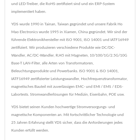
und LED-Treiber, die RoHS-zertifiziert sind und ein ERP-System
implementiert haben.
YDS wurde 1990 in Tainan, Taiwan gegründet und unsere Fabrik Ho
Mao Electronics wurde 1995 in Xiamen, China gegründet. Wir sind der
führende Elektronikhersteller mit ISO 9001, ISO 14001 und IATF16949
zertifiziert. Wir produzieren verschiedene Produkte wie DC/DC-
Wandler, AC/DC-Wandler, RJ45 mit Magneten, 10/100/1G/2.5G/10G
Base-T LAN-Filter, alle Arten von Transformatoren,
Beleuchtungsprodukte und Powerbanks. ISO 9001 & ISO 14001,
IATF16949 zertifizierter Leistungswandler, Hochfrequenztransformator,
magnetisches Bauteil mit zuverlässigen EMC- und EMI / EMS / EDS-
Labortests. Stromwandlerlösungen für Medizin, Eisenbahn, POE usw.
YDS bietet seinen Kunden hochwertige Stromversorgungs- und
magnetische Komponenten an. Mit fortschrittlicher Technologie und
25 Jahren Erfahrung stellt YDS sicher, dass die Anforderungen jedes
Kunden erfüllt werden.