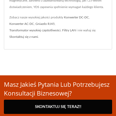
magnetyczne, zarówno z zaawansowaną technologią, jak i 25-letnim
doświadczeniem, YDS zapewnia spełnienie wymagań każdego klienta.
Zobacz nasze wysokiej jakości produkty
Konwerter DC-DC
,
Konwerter AC-DC
,
Gniazdo RJ45
,
Transformator wysokiej częstotliwości
,
Filtry LAN
i nie wahaj się
Skontaktuj się z nami
.
Masz Jakieś Pytania Lub Potrzebujesz
Konsultacji Biznesowej?
SKONTAKTUJ SIĘ TERAZ!!