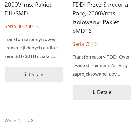
2000Vrms, Pakiet
FDDI Przez Skręconą
DIL/SMD
Parę, 2000Vrms
Izolowany, Pakiet
Seria 30T/30TB
SMD16
Transformator cyfrowej
Seria 75TB
transmisji danych audio z
serii 30T/30TB działa z
Transformatory FDDI Over
prędkością transmisji...
Twisted Pair serii 75TB są
zaprojektowane, aby
Detale
wytrzymać lutowanie...
Detale
Wynik 1 - 2 z 2