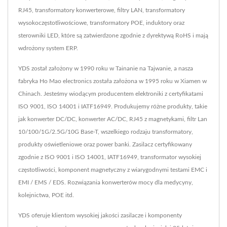
RJ45, transformatory konwerterowe, filtry LAN, transformatory
wysokoczęstotliwościowe, transformatory POE, induktory oraz
sterowniki LED, które są zatwierdzone zgodnie z dyrektywą RoHS i mają
wdrożony system ERP.
YDS został założony w 1990 roku w Tainanie na Tajwanie, a nasza
fabryka Ho Mao electronics została założona w 1995 roku w Xiamen w
Chinach. Jesteśmy wiodącym producentem elektroniki z certyfikatami
ISO 9001, ISO 14001 i IATF16949. Produkujemy różne produkty, takie
jak konwerter DC/DC, konwerter AC/DC, RJ45 z magnetykami, filtr Lan
10/100/1G/2.5G/10G Base-T, wszelkiego rodzaju transformatory,
produkty oświetleniowe oraz power banki. Zasilacz certyfikowany
zgodnie z ISO 9001 i ISO 14001, IATF16949, transformator wysokiej
częstotliwości, komponent magnetyczny z wiarygodnymi testami EMC i
EMI / EMS / EDS. Rozwiązania konwerterów mocy dla medycyny,
kolejnictwa, POE itd.
YDS oferuje klientom wysokiej jakości zasilacze i komponenty