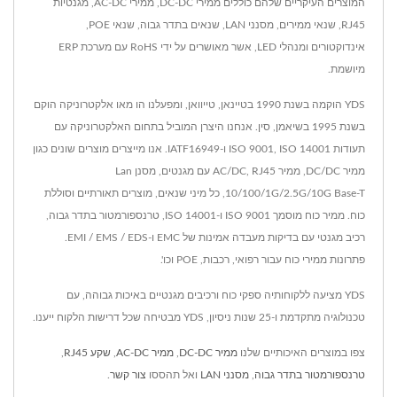
המוצרים העיקריים שלהם כוללים ממירי DC-DC, ממירי AC-DC, מגנטיות
RJ45, שנאי ממירים, מסנני LAN, שנאים בתדר גבוה, שנאי POE,
אינדוקטורים ומנהלי LED, אשר מאושרים על ידי RoHS עם מערכת ERP
מיושמת.
YDS הוקמה בשנת 1990 בטיינאן, טייוואן, ומפעלנו הו מאו אלקטרוניקה הוקם
בשנת 1995 בשיאמן, סין. אנחנו היצרן המוביל בתחום האלקטרוניקה עם
תעודות ISO 9001, ISO 14001 ו-IATF16949. אנו מייצרים מוצרים שונים כגון
ממיר DC/DC, ממיר AC/DC, RJ45 עם מגנטים, מסנן Lan
10/100/1G/2.5G/10G Base-T, כל מיני שנאים, מוצרים תאורתיים וסוללת
כוח. ממיר כוח מוסמך ISO 9001 ו-ISO 14001, טרנספורמטור בתדר גבוה,
רכיב מגנטי עם בדיקות מעבדה אמינות של EMC ו-EMI / EMS / EDS.
פתרונות ממירי כוח עבור רפואי, רכבות, POE וכו'.
YDS מציעה ללקוחותיה ספקי כוח ורכיבים מגנטיים באיכות גבוהה, עם
טכנולוגיה מתקדמת ו-25 שנות ניסיון, YDS מבטיחה שכל דרישות הלקוח ייענו.
צפו במוצרים האיכותיים שלנו
ממיר DC-DC
,
ממיר AC-DC
,
שקע RJ45
,
טרנספורמטור בתדר גבוה
,
מסנני LAN
ואל תהססו
צור קשר
.