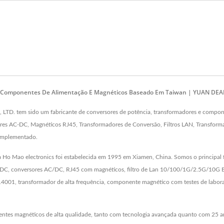
e Componentes De Alimentação E Magnéticos Baseado Em Taiwan | YUAN DEAN
D. tem sido um fabricante de conversores de potência, transformadores e compone
es AC-DC, Magnéticos RJ45, Transformadores de Conversão, Filtros LAN, Transforma
 implementado.
a Ho Mao electronics foi estabelecida em 1995 em Xiamen, China. Somos o principal 
C, conversores AC/DC, RJ45 com magnéticos, filtro de Lan 10/100/1G/2.5G/10G Bas
14001, transformador de alta frequência, componente magnético com testes de labor
entes magnéticos de alta qualidade, tanto com tecnologia avançada quanto com 25 a