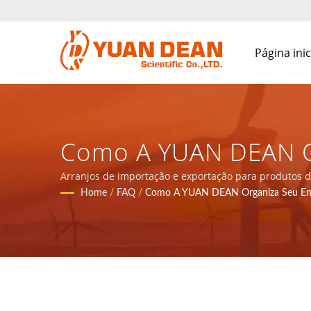
Página inic
Como A YUAN DEAN Or
Componentes De Alim
Arranjos de importação e exportação para produtos d
em Xiamen, China. Somos o principal fabricante eletr
Home
/
FAQ
/
Como A YUAN DEAN Organiza Seu En
YUAN DEAN SCIENTIFI