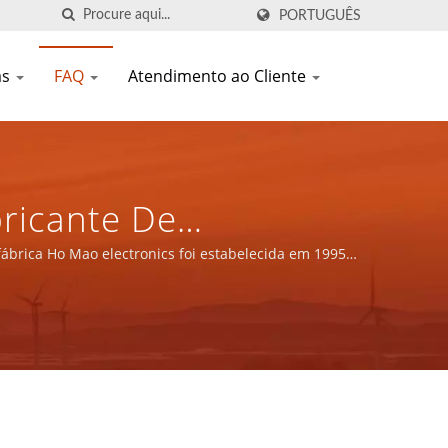
PORTUGUÊS
as
FAQ
Atendimento ao Cliente
ricante De
seado Em Taiwan |
ábrica Ho Mao electronics foi estabelecida em 1995