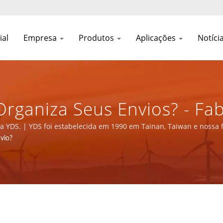
ial
Empresa
Produtos
Aplicações
Notíci
ganiza Seus Envios? - Fab
entação E Magnéticos Ba
a YDS. | YDS foi estabelecida em 1990 em Tainan, Taiwan e nossa f
ônico com certificação ISO 9001, ISO 14001 e IATF16949.
vio?
C CO., LTD.