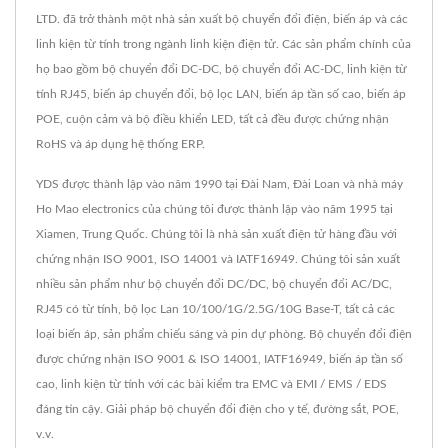
LTD. đã trở thành một nhà sản xuất bộ chuyển đổi điện, biến áp và các
linh kiện từ tính trong ngành linh kiện điện tử. Các sản phẩm chính của
họ bao gồm bộ chuyển đổi DC-DC, bộ chuyển đổi AC-DC, linh kiện từ
tính RJ45, biến áp chuyển đổi, bộ lọc LAN, biến áp tần số cao, biến áp
POE, cuộn cảm và bộ điều khiển LED, tất cả đều được chứng nhận
RoHS và áp dụng hệ thống ERP.
YDS được thành lập vào năm 1990 tại Đài Nam, Đài Loan và nhà máy
Ho Mao electronics của chúng tôi được thành lập vào năm 1995 tại
Xiamen, Trung Quốc. Chúng tôi là nhà sản xuất điện tử hàng đầu với
chứng nhận ISO 9001, ISO 14001 và IATF16949. Chúng tôi sản xuất
nhiều sản phẩm như bộ chuyển đổi DC/DC, bộ chuyển đổi AC/DC,
RJ45 có từ tính, bộ lọc Lan 10/100/1G/2.5G/10G Base-T, tất cả các
loại biến áp, sản phẩm chiếu sáng và pin dự phòng. Bộ chuyển đổi điện
được chứng nhận ISO 9001 & ISO 14001, IATF16949, biến áp tần số
cao, linh kiện từ tính với các bài kiểm tra EMC và EMI / EMS / EDS
đáng tin cậy. Giải pháp bộ chuyển đổi điện cho y tế, đường sắt, POE,
v.v.