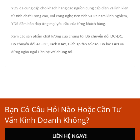
YDS đã cung cấp cho khách hàng các nguồn cung cấp điện và linh kiện
từ tính chất lượng cao, với công nghệ tiên tiến và 25 năm kinh nghiệm,
YDS đảm bảo đáp ứng mọi yêu cầu của từng khách hàng.
Xem các sản phẩm chất lượng của chúng tôi
Bộ chuyển đổi DC-DC
,
Bộ chuyển đổi AC-DC
,
Jack RJ45
,
Biến áp tần số cao
,
Bộ lọc LAN
và
đừng ngần ngại
Liên hệ với chúng tôi
.
Bạn Có Câu Hỏi Nào Hoặc Cần Tư
Vấn Kinh Doanh Không?
LIÊN HỆ NGAY!!