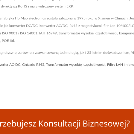
 z dyrektywą RoHS i mają wdrożony system ERP.
za fabryka Ho Mao electronics została założona w 1995 roku w Xiamen w Chinach. Je
ie jak konwerter DC/DC, konwerter AC/DC, RJ45 z magnetykami, filtr Lan 10/100/1G
e z ISO 9001 i ISO 14001, IATF16949, transformator wysokiej częstotliwości, kompo
 POE itd.
magnetyczne, zarówno z zaawansowaną technologią, jak i 25-letnim doświadczeniem, 
erter AC-DC
,
Gniazdo RJ45
,
Transformator wysokiej częstotliwości
,
Filtry LAN
i nie w
rzebujesz Konsultacji Biznesowej?