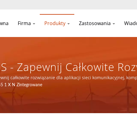
ówna
Firma
Produkty
Zastosowania
Wiad
DS - Zapewnij Całkowite Roz
j, Komponentów Magnetycz
pewnij całkowite rozwiązanie dla aplikacji sieci komunikacyjnej, k
45 1 X N Zintegrowane