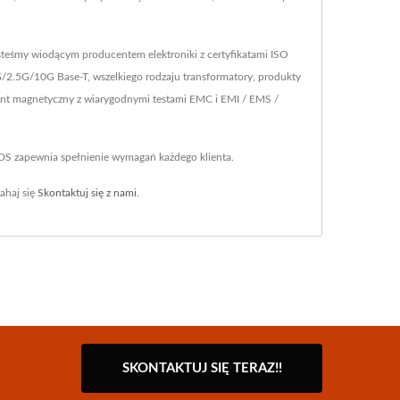
steśmy wiodącym producentem elektroniki z certyfikatami ISO
/2.5G/10G Base-T, wszelkiego rodzaju transformatory, produkty
nent magnetyczny z wiarygodnymi testami EMC i EMI / EMS /
YDS zapewnia spełnienie wymagań każdego klienta.
ahaj się
Skontaktuj się z nami
.
SKONTAKTUJ SIĘ TERAZ!!