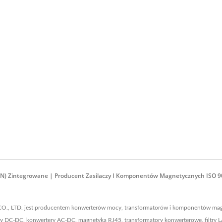
twornik DC-DC 20W 4:1
Przetwornik DC-DC T
Half-Brick
 (1xN) Zintegrowane | Producent Zasilaczy I Komponentów Magnetycznych ISO
CO., LTD. jest producentem konwerterów mocy, transformatorów i komponentów mag
y DC-DC, konwertery AC-DC, magnetyka RJ45, transformatory konwerterowe, filtry L