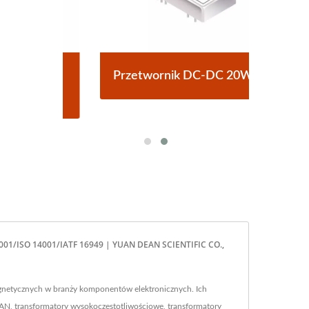
ypu
Przetwornik DC-DC 20W 4:1
Pr
 9001/ISO 14001/IATF 16949 | YUAN DEAN SCIENTIFIC CO.,
netycznych w branży komponentów elektronicznych. Ich
AN, transformatory wysokoczęstotliwościowe, transformatory