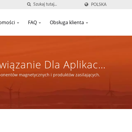
POLSKA
omości
FAQ
Obsługa klienta
wiązanie Dla Aplikacji
nych I Produktów
omponentów magnetycznych i produktów zasilających.