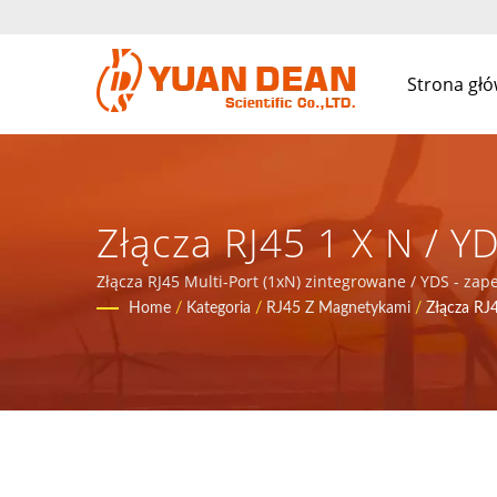
Strona gł
Złącza RJ45 1 X N / Y
Sieci Komunikacyjne
Złącza RJ45 Multi-Port (1xN) zintegrowane / YDS - za
Home
/
Kategoria
/
RJ45 Z Magnetykami
/
Złącza RJ
Zasilających.