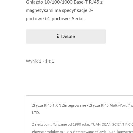
Gniazdo 10/100/1000 Base-T RJ45 z
magnetykami ma specyfikacje 2-
portowe i 4-portowe. Seria...
Przetwornik DC-DC Typu
Prze
Detale
Half-Brick
Wynik 1 - 1 z 1
Złącza RJ45 1 X N Zintegrowane - Złącza RJ45 Multi-Port
LTD.
Z siedzibą na Tajwanie od 1990 roku, YUAN DEAN SCIENTIFIC 
główne produkty to 1 x N zintegrowane gniazda RJ45, konwerter