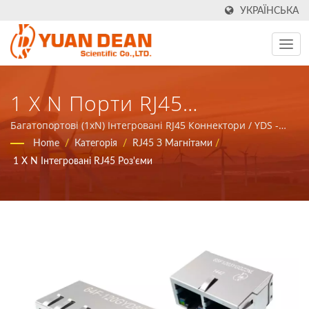
УКРАЇНСЬКА
1 X N Порти RJ45
Коннектори / YDS - Надайте
Багатопортові (1xN) Інтегровані RJ45 Коннектори / YDS -
надайте загальне рішення для магнітних компонентів та
Home
/
Категорія
/
RJ45 З Магнітами
/
Загальне Рішення Для
енергетичних продуктів у комунікаційних мережах.
1 X N Інтегровані RJ45 Роз'єми
Магнітних Компонентів Та
Енергетичних Продуктів У
Комунікаційних Мережах.