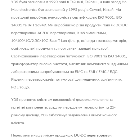
YDS була заснована в 1990 році в Тайнані, Тайвань, а наш завод Ho
Mao electronics був заснований у 1995 році в Сямені, Китай. Ми
провідний виробник електроніки з сертифікацією ISO 9001, ISO
14001 та IATF16949. Ми виробляємо різні продукти, такі як DC/DC
перетворювач, AC/DC перетворювач, RJ45 з магнітами,
10/100/1G/2.5G/10G Base-T Lan фільтр, всі види трансформаторів,
освітлювальні продукти та портативні зарядні пристрої.
Сертифікований перетворювач потужності ISO 9001 та ISO 14001,
трансформатор високої частоти, магнітний компонент з надійними
лабораторними випробуваннями на ЕМС та ЕМІ / ЕМС / ЕДС.
Рішення перетворювачів потужності для медичних, залізничних,
POE тощо.
YDS пропонує клієнтам високоякісні джерела живлення та
магнітні компоненти, завдяки передовим технологіям та 25-
річному досвіду, YDS забезпечує задоволення вимог кожного
клієнта.
Перегляньте нашу якісну продукцію
DC-DC перетворювач
,