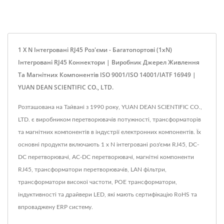
1 X N Інтегровані RJ45 Роз'єми - Багатопортові (1xN)
Інтегровані RJ45 Коннектори | Виробник Джерел Живлення
Та Магнітних Компонентів ISO 9001/ISO 14001/IATF 16949 |
YUAN DEAN SCIENTIFIC CO., LTD.
Розташована на Тайвані з 1990 року, YUAN DEAN SCIENTIFIC CO.,
LTD. є виробником перетворювачів потужності, трансформаторів
та магнітних компонентів в індустрії електронних компонентів. Їх
основні продукти включають 1 x N інтегровані роз'єми RJ45, DC-
DC перетворювачі, AC-DC перетворювачі, магнітні компоненти
RJ45, трансформатори перетворювачів, LAN фільтри,
трансформатори високої частоти, POE трансформатори,
індуктивності та драйвери LED, які мають сертифікацію RoHS та
впроваджену ERP систему.