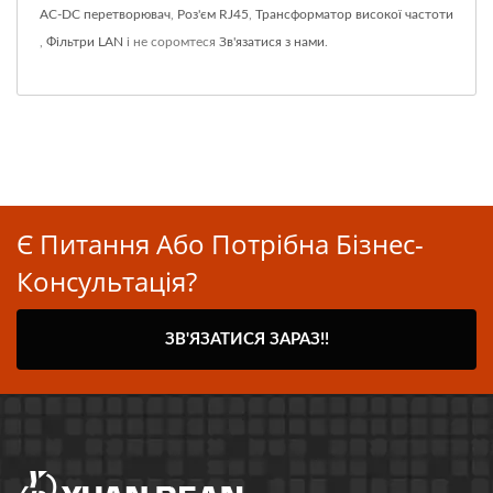
AC-DC перетворювач
,
Роз'єм RJ45
,
Трансформатор високої частоти
,
Фільтри LAN
і не соромтеся
Зв'язатися з нами
.
Є Питання Або Потрібна Бізнес-
Консультація?
ЗВ'ЯЗАТИСЯ ЗАРАЗ!!