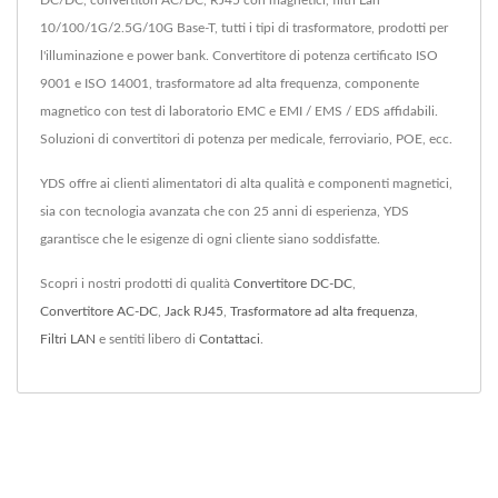
DC/DC, convertitori AC/DC, RJ45 con magnetici, filtri Lan
10/100/1G/2.5G/10G Base-T, tutti i tipi di trasformatore, prodotti per
l'illuminazione e power bank. Convertitore di potenza certificato ISO
9001 e ISO 14001, trasformatore ad alta frequenza, componente
magnetico con test di laboratorio EMC e EMI / EMS / EDS affidabili.
Soluzioni di convertitori di potenza per medicale, ferroviario, POE, ecc.
YDS offre ai clienti alimentatori di alta qualità e componenti magnetici,
sia con tecnologia avanzata che con 25 anni di esperienza, YDS
garantisce che le esigenze di ogni cliente siano soddisfatte.
Scopri i nostri prodotti di qualità
Convertitore DC-DC
,
Convertitore AC-DC
,
Jack RJ45
,
Trasformatore ad alta frequenza
,
Filtri LAN
e sentiti libero di
Contattaci
.