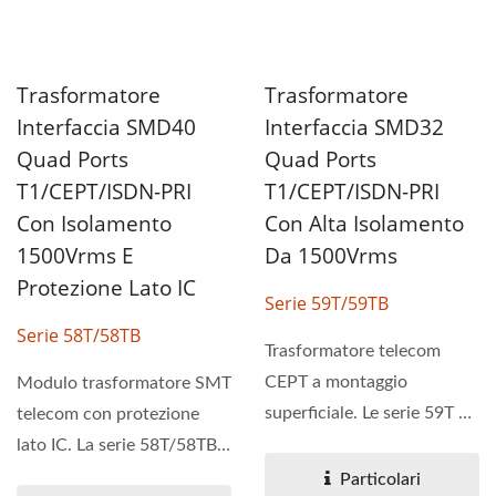
Trasformatore
Trasformatore
Interfaccia SMD40
Interfaccia SMD32
Quad Ports
Quad Ports
T1/CEPT/ISDN-PRI
T1/CEPT/ISDN-PRI
Con Isolamento
Con Alta Isolamento
1500Vrms E
Da 1500Vrms
Protezione Lato IC
Serie 59T/59TB
Serie 58T/58TB
Trasformatore telecom
CEPT a montaggio
Modulo trasformatore SMT
superficiale. Le serie 59T e
telecom con protezione
59TB si abbinano ai
lato IC. La serie 58T/58TB è
trasmettitori...
progettata come...
Particolari