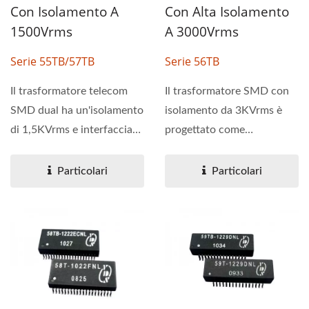
Con Isolamento A
Con Alta Isolamento
1500Vrms
A 3000Vrms
Serie 55TB/57TB
Serie 56TB
Il trasformatore telecom
Il trasformatore SMD con
SMD dual ha un'isolamento
isolamento da 3KVrms è
di 1,5KVrms e interfaccia
progettato come
T1/CEPT. Le serie...
interfaccia T1/CEPT/ISDN-
PRI....
Particolari
Particolari