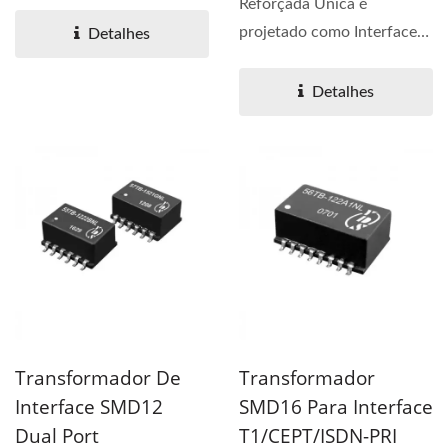
PRI possui pacote SMT
Reforçada Única é
duplo...
projetado como Interface
Detalhes
T1/CEPT/ISDN-PRI....
Detalhes
Transformador De
Transformador
Interface SMD12
SMD16 Para Interface
Dual Port
T1/CEPT/ISDN-PRI