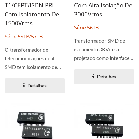
T1/CEPT/ISDN-PRI
Com Alta Isolação De
Com Isolamento De
3000Vrms
1500Vrms
Série 56TB
Série 55TB/57TB
Transformador SMD de
isolamento 3KVrms é
O transformador de
projetado como Interface
telecomunicações dual
T1/CEPT/ISDN-PRI. A
SMD tem isolamento de
série...
1,5KVrms e interface
Detalhes
T1/CEPT....
Detalhes