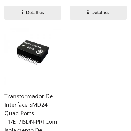
58T/58TB é projetada...
59TB combinam Et com
transceivers...
Detalhes
Detalhes
Transformador De
Interface SMD24
Quad Ports
T1/E1/ISDN-PRI Com
Isolamento De