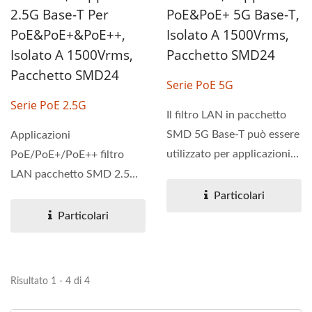
2.5G Base-T Per
PoE&PoE+ 5G Base-T,
PoE&PoE+&PoE++,
Isolato A 1500Vrms,
Isolato A 1500Vrms,
Pacchetto SMD24
Pacchetto SMD24
Serie PoE 5G
Serie PoE 2.5G
Il filtro LAN in pacchetto
SMD 5G Base-T può essere
Applicazioni
utilizzato per applicazioni
PoE/PoE+/PoE++ filtro
PoE e PoE+....
LAN pacchetto SMD 2.5G
Base-T. La serie PoE 2.5G è
Particolari
progettata...
Particolari
Risultato 1 - 4 di 4