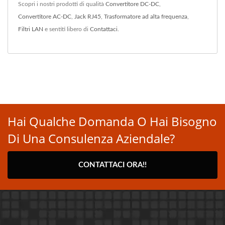
Scopri i nostri prodotti di qualità
Convertitore DC-DC
,
Convertitore AC-DC
,
Jack RJ45
,
Trasformatore ad alta frequenza
,
Filtri LAN
e sentiti libero di
Contattaci
.
Hai Qualche Domanda O Hai Bisogno
Di Una Consulenza Aziendale?
CONTATTACI ORA!!