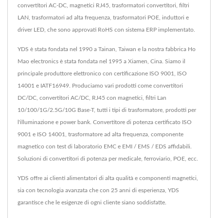
convertitori AC-DC, magnetici RJ45, trasformatori convertitori, filtri
LAN, trasformatori ad alta frequenza, trasformatori POE, induttori e
driver LED, che sono approvati RoHS con sistema ERP implementato.
YDS è stata fondata nel 1990 a Tainan, Taiwan e la nostra fabbrica Ho
Mao electronics è stata fondata nel 1995 a Xiamen, Cina. Siamo il
principale produttore elettronico con certificazione ISO 9001, ISO
14001 e IATF16949. Produciamo vari prodotti come convertitori
DC/DC, convertitori AC/DC, RJ45 con magnetici, filtri Lan
10/100/1G/2.5G/10G Base-T, tutti i tipi di trasformatore, prodotti per
l'illuminazione e power bank. Convertitore di potenza certificato ISO
9001 e ISO 14001, trasformatore ad alta frequenza, componente
magnetico con test di laboratorio EMC e EMI / EMS / EDS affidabili.
Soluzioni di convertitori di potenza per medicale, ferroviario, POE, ecc.
YDS offre ai clienti alimentatori di alta qualità e componenti magnetici,
sia con tecnologia avanzata che con 25 anni di esperienza, YDS
garantisce che le esigenze di ogni cliente siano soddisfatte.