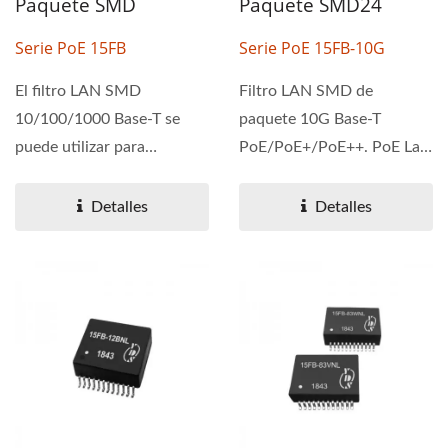
Paquete SMD
Paquete SMD24
Serie PoE 15FB
Serie PoE 15FB-10G
El filtro LAN SMD
Filtro LAN SMD de
10/100/1000 Base-T se
paquete 10G Base-T
puede utilizar para
PoE/PoE+/PoE++. PoE La
aplicaciones PoE y PoE+.
serie 15FB-10G está
Rendimiento...
diseñada...
Detalles
Detalles