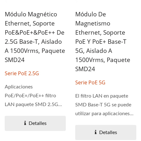
Módulo Magnético
Módulo De
Ethernet, Soporte
Magnetismo
PoE&PoE+&PoE++ De
Ethernet, Soporte
2.5G Base-T, Aislado
PoE Y PoE+ Base-T
A 1500Vrms, Paquete
5G, Aislado A
SMD24
1500Vrms, Paquete
SMD24
Serie PoE 2.5G
Serie PoE 5G
Aplicaciones
PoE/PoE+/PoE++ filtro
El filtro LAN en paquete
LAN paquete SMD 2.5G
SMD Base-T 5G se puede
Base-T. La serie PoE 2.5G
utilizar para aplicaciones
está diseñada...
PoE y PoE+. La serie...
Detalles
Detalles