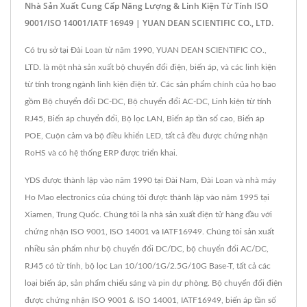
Nhà Sản Xuất Cung Cấp Năng Lượng & Linh Kiện Từ Tính ISO
9001/ISO 14001/IATF 16949 | YUAN DEAN SCIENTIFIC CO., LTD.
Có trụ sở tại Đài Loan từ năm 1990, YUAN DEAN SCIENTIFIC CO.,
LTD. là một nhà sản xuất bộ chuyển đổi điện, biến áp, và các linh kiện
từ tính trong ngành linh kiện điện tử. Các sản phẩm chính của họ bao
gồm Bộ chuyển đổi DC-DC, Bộ chuyển đổi AC-DC, Linh kiện từ tính
RJ45, Biến áp chuyển đổi, Bộ lọc LAN, Biến áp tần số cao, Biến áp
POE, Cuộn cảm và bộ điều khiển LED, tất cả đều được chứng nhận
RoHS và có hệ thống ERP được triển khai.
YDS được thành lập vào năm 1990 tại Đài Nam, Đài Loan và nhà máy
Ho Mao electronics của chúng tôi được thành lập vào năm 1995 tại
Xiamen, Trung Quốc. Chúng tôi là nhà sản xuất điện tử hàng đầu với
chứng nhận ISO 9001, ISO 14001 và IATF16949. Chúng tôi sản xuất
nhiều sản phẩm như bộ chuyển đổi DC/DC, bộ chuyển đổi AC/DC,
RJ45 có từ tính, bộ lọc Lan 10/100/1G/2.5G/10G Base-T, tất cả các
loại biến áp, sản phẩm chiếu sáng và pin dự phòng. Bộ chuyển đổi điện
được chứng nhận ISO 9001 & ISO 14001, IATF16949, biến áp tần số