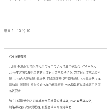
並降低噪音。 元冊科技提供電信和LAN變壓器，包括電信
變壓器，脈衝變壓器，SMT變壓器，變壓器的供電，開
關，音頻，ADSL/...
結果 1 - 10 的 10
YDS服務簡介
元冊科技股份有限公司是台灣專業電子元件產業製造商. YDS自西元
1990年起開始提供專業的直流對直流電源轉換器, 交流對直流電源轉換
器, RJ45內含變壓器, 變壓器, 網路濾波器, 高頻變壓器, POE變壓器, LED
驅動器...等服務. 擁有超過25年的專業經驗, YDS總是可以達成客戶各項
品質要求.
請立即瀏覽我們各項專業產品服務
電源轉換器
,
RJ45變壓器模組
,
網路濾波器
,
高頻變壓器
,
變壓器
或
立即聯絡我們
.